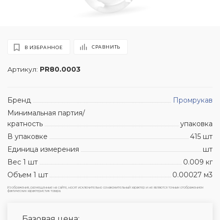
СРАВНИТЬ
В ИЗБРАННОЕ
Артикул:
PR80.0003
Бренд
Промрукав
Минимальная партия/
кратность
упаковка
В упаковке
415 шт
Единица измерения
шт
Вес 1 шт
0.009 кг
Объем 1 шт
0.00027 м3
Изображения, размещенные на сайте, носят исключительно ознакомительный характер и не являются точным отображением
фактических характеристик товара.
Базовая цена: