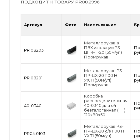
ПОДХОДИТ К ТОВАРУ PR08.2996
Артикул
Фото
Наименование
Бр
Металлорукав в
ПВХ изоляции Р3-
П
PR.08203
ЦП-НГ-20 (50м/уп)
ру
Промрукав
Металлорукав Р3-
ПР-ЦХ-20 1100 Н
П
PR.08201
УХЛ1 (50м/уп)
ру
Промрукав
Коробка
распределительная
П
40-0340 для о/п
40-0340
ру
безгалогенная (HF)
120х80х50...
Металлорукав Р3-
ПР-ЦХ-20 с/з 1100 Н
П
PR04.0103
УХЛ1 (50м/уп)
ру