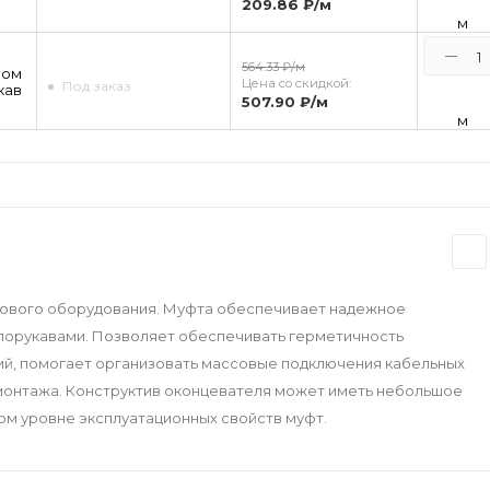
209.86 ₽
/м
м
564.33 ₽
/м
ром
Цена со скидкой:
Под заказ
кав
507.90 ₽
/м
м
тового оборудования. Муфта обеспечивает надежное
лорукавами. Позволяет обеспечивать герметичность
ий, помогает организовать массовые подключения кабельных
 монтажа. Конструктив оконцевателя может иметь небольшое
ом уровне эксплуатационных свойств муфт.