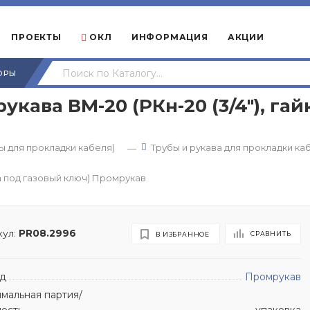
ПРОЕКТЫ
ОКЛ
ИНФОРМАЦИЯ
АКЦИИ
ОРЫ
кава ВМ-20 (РКн-20 (3/4"), гай
 для прокладки кабеля)
Трубы и рукава для прокладки ка
—
ка под газовый ключ) Промрукав
ул:
PR08.2996
СРАВНИТЬ
В ИЗБРАННОЕ
д
Промрукав
мальная партия/
ность
упаковка