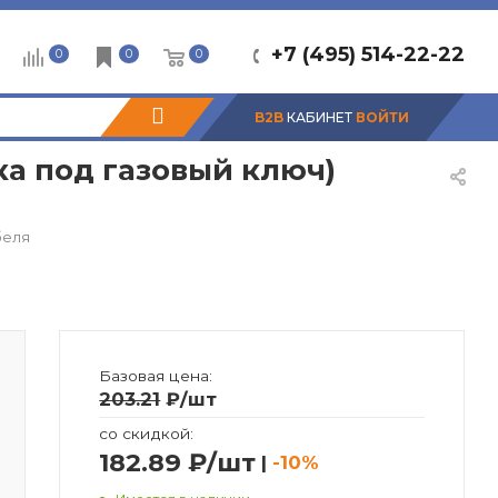
+7 (495) 514-22-22
0
0
0
B2B
КАБИНЕТ
ВОЙТИ
ка под газовый ключ)
беля
Базовая цена:
203.21
₽
/шт
со скидкой:
182.89 ₽/шт
|
-10%