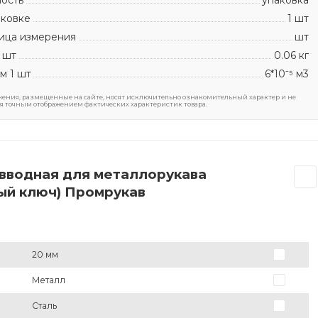
аковке
1 шт
ица измерения
шт
 шт
0.06 кг
м 1 шт
6*10⁻⁵ м3
ения, размещенные на сайте, носят исключительно ознакомительный характер и не
я точным отображением фактических характеристик товара.
 вводная для металлорукава
овый ключ) Промрукав
20 мм
Металл
Сталь