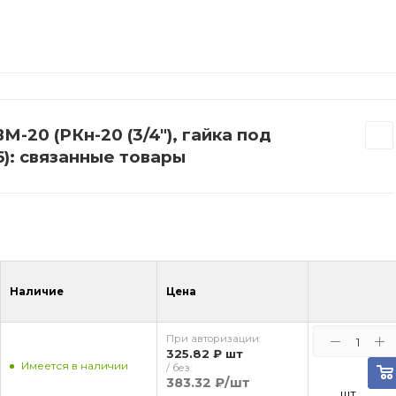
-20 (РКн-20 (3/4"), гайка под
): связанные товары
Наличие
Цена
При авторизации:
325.82 ₽
шт
Имеется в наличии
/ без:
383.32 ₽
/шт
шт