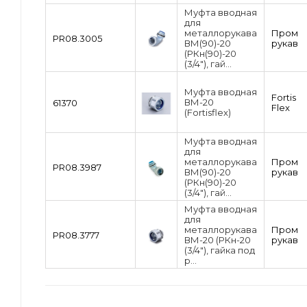
Муфта вводная
для
металлорукава
Пром
PR08.3005
ВМ(90)-20
рукав
(РКн(90)-20
(3/4"), гай...
Муфта вводная
Fortis
ВМ-20
61370
Flex
(Fortisflex)
Муфта вводная
для
металлорукава
Пром
PR08.3987
ВМ(90)-20
рукав
(РКн(90)-20
(3/4"), гай...
Муфта вводная
для
металлорукава
Пром
PR08.3777
ВМ-20 (РКн-20
рукав
(3/4"), гайка под
р...