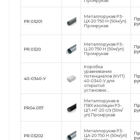
Промрукав
Металлорукав Р3-
П
ЦХ-20 750 Н (50м/уп)
PR.03201
ру
Промрукав
Металлорукав Р3-
П
Ц-20 750 Н (50м/уп)
PR.0320
ру
Промрукав
Коробка
уравнивания
потенциалов (КУП)
П
40-0340-У
40-0340-У для
ру
открытой
установки...
Металлорукав в
ПВХ изоляции Р3-
П
PR04.0117
ЦП-НГ-20 с/з (50м/
ру
уп) Промрукав
Металлорукав Р3-
П
ЦА-20 750 Н (50м/уп)
PR.03202
ру