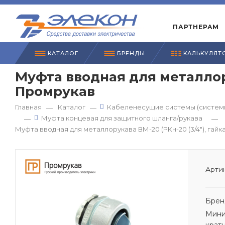
ПАРТНЕРАМ
КАТАЛОГ
БРЕНДЫ
КАЛЬКУЛЯТ
Муфта вводная для металлору
Промрукав
Главная
Каталог
Кабеленесущие системы (системы
—
—
Муфта концевая для защитного шланга/рукава
—
—
Муфта вводная для металлорукава ВМ-20 (РКн-20 (3/4"), гай
Артик
Брен
Мини
крат