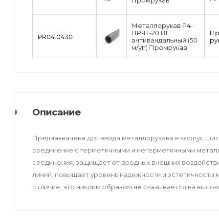
Промрукав
Металлорукав Р4-
ПР-Н-20 В1
П
PR04.0430
антивандальный (50
ру
м/уп) Промрукав
Описание
Предназначена для ввода металлорукава в корпус щи
соединение с герметичными и негерметичными метал
соединения, защищает от вредных внешних воздейств
линий, повышает уровень надежности и эстетичности
отличие, это никоим образом не сказывается на высок