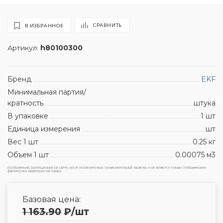
СРАВНИТЬ
В ИЗБРАННОЕ
Артикул:
h80100300
Бренд
EKF
Минимальная партия/
кратность
штука
В упаковке
1 шт
Единица измерения
шт
Вес 1 шт
0.25 кг
Объем 1 шт
0.00075 м3
Изображения, размещенные на сайте, носят исключительно ознакомительный характер и не являются точным отображением
фактических характеристик товара.
Базовая цена:
1 163.90
₽
/шт