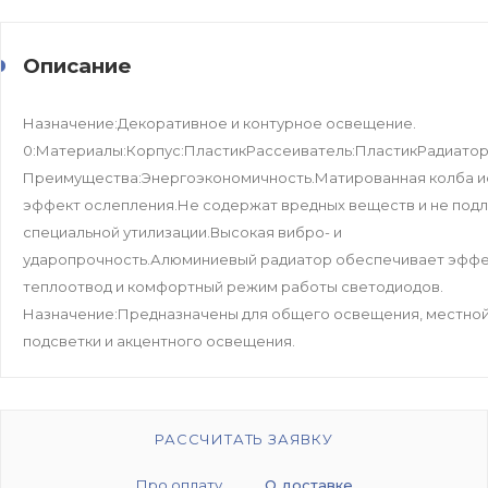
Описание
Назначение:Декоративное и контурное освещение.
0:Материалы:Корпус:ПластикРассеиватель:ПластикРадиато
Преимущества:Энергоэкономичность.Матированная колба и
эффект ослепления.Не содержат вредных веществ и не под
специальной утилизации.Высокая вибро- и
ударопрочность.Алюминиевый радиатор обеспечивает эфф
теплоотвод и комфортный режим работы светодиодов.
Назначение:Предназначены для общего освещения, местно
подсветки и акцентного освещения.
РАССЧИТАТЬ ЗАЯВКУ
Про оплату
О доставке