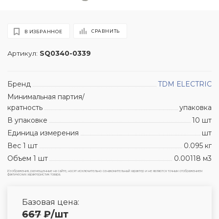
СРАВНИТЬ
В ИЗБРАННОЕ
Артикул:
SQ0340-0339
Бренд
TDM ЕLECTRIC
Минимальная партия/
кратность
упаковка
В упаковке
10 шт
Единица измерения
шт
Вес 1 шт
0.095 кг
Объем 1 шт
0.00118 м3
Изображения, размещенные на сайте, носят исключительно ознакомительный характер и не являются точным отображением
фактических характеристик товара.
Базовая цена:
667
₽
/шт