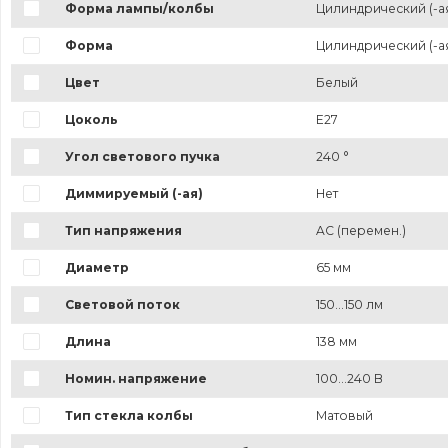
Форма лампы/колбы
Цилиндрический (-а
Форма
Цилиндрический (-а
Цвет
Белый
Цоколь
E27
Угол светового пучка
240 °
Диммируемый (-ая)
Нет
Тип напряжения
AC (перемен.)
Диаметр
65 мм
Световой поток
150...150 лм
Длина
138 мм
Номин. напряжение
100...240 В
Тип стекла колбы
Матовый