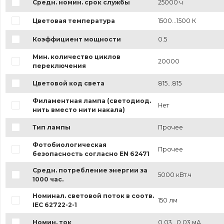
Средн. номин. срок службы
25000 ч
Цветовая температура
1500...1500 К
Коэффициент мощности
0.5
Мин. количество циклов
20000
переключения
Цветовой код света
815...815
Филаментная лампа (светодиод.
Нет
нить вместо нити накала)
Тип лампы
Прочее
Фотобиологическая
Прочее
безопасность согласно EN 62471
Средн. потребление энергии за
5000 кВт.ч
1000 час.
Номинал. световой поток в соотв.
150 лм
IEC 62722-2-1
Номин. ток
0.03...0.03 мА