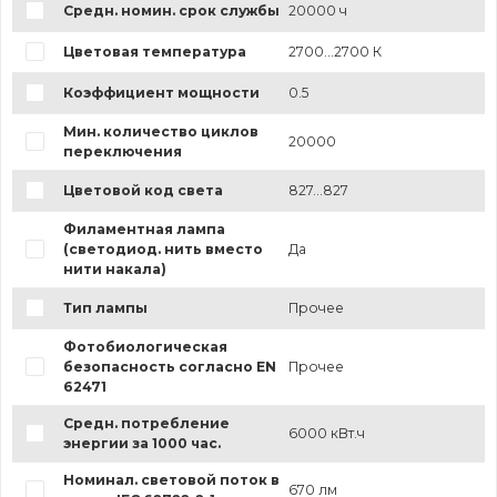
Средн. номин. срок службы
20000 ч
Цветовая температура
2700...2700 К
Коэффициент мощности
0.5
Мин. количество циклов
20000
переключения
Цветовой код света
827...827
Филаментная лампа
(светодиод. нить вместо
Да
нити накала)
Тип лампы
Прочее
Фотобиологическая
безопасность согласно EN
Прочее
62471
Средн. потребление
6000 кВт.ч
энергии за 1000 час.
Номинал. световой поток в
670 лм