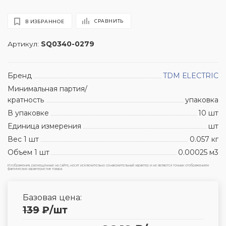
СРАВНИТЬ
В ИЗБРАННОЕ
Артикул:
SQ0340-0279
Бренд
TDM ЕLECTRIC
Минимальная партия/
кратность
упаковка
В упаковке
10 шт
Единица измерения
шт
Вес 1 шт
0.057 кг
Объем 1 шт
0.00025 м3
Изображения, размещенные на сайте, носят исключительно ознакомительный характер и не являются точным отображением
фактических характеристик товара.
Базовая цена:
139
₽
/шт