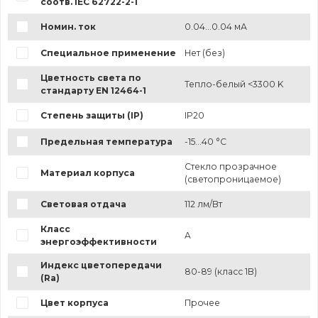
соотв. IEC 62722-2-1
Номин. ток
0.04...0.04 мА
Специальное применение
Нет (без)
Цветность света по
Тепло-белый <3300 K
стандарту EN 12464-1
Степень защиты (IP)
IP20
Предельная температура
-15...40 °C
Стекло прозрачное
Материал корпуса
(светопроницаемое)
Световая отдача
112 лм/Вт
Класс
A
энергоэффективности
Индекс цветопередачи
80-89 (класс 1B)
(Ra)
Цвет корпуса
Прочее