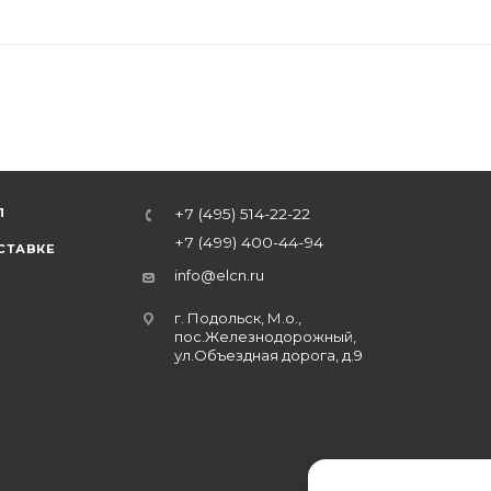
Л
+7 (495) 514-22-22
+7 (499) 400-44-94
СТАВКЕ
info@elcn.ru
г. Подольск, М.о.,
пос.Железнодорожный,
ул.Объездная дорога, д.9