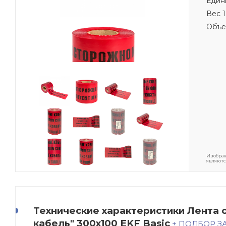
Един
Вес 1
Объе
Изображ
являютс
Технические характеристики Лента 
кабель" 300х100 EKF Basic
+ ПОДБОР 