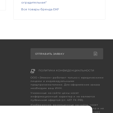
оградительная"
Все товары бренда EKF
ОТПРАВИТЬ ЗАЯВКУ
ПОЛИТИКА КОНФИДЕНЦИАЛЬНОСТИ
ООО «Элекон» работает только с юридическими
лицами и индивидуальными
предпринимателями. Для оформления заказа
необходим ваш ИНН.
Указанные на сайте цены носят
информационный характер и не являются
публичной офертой (ст. 437 ГК РФ).
Изображения, размещенные на сайте, носят
исключительно ознакомительный характер и не
являются точным отображением фактических