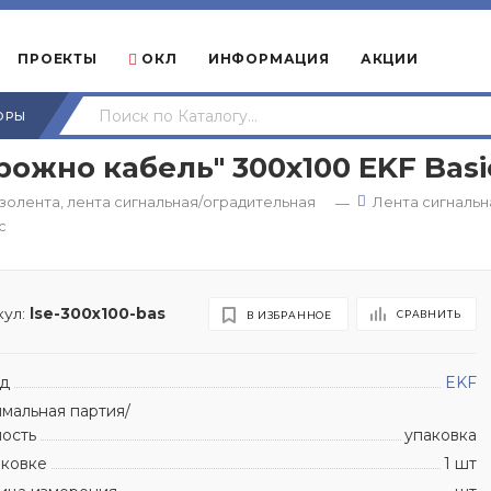
ПРОЕКТЫ
ОКЛ
ИНФОРМАЦИЯ
АКЦИИ
ОРЫ
ожно кабель" 300х100 EKF Basi
золента, лента сигнальная/оградительная
Лента сигнальн
—
c
ул:
lse-300x100-bas
СРАВНИТЬ
В ИЗБРАННОЕ
д
EKF
мальная партия/
ность
упаковка
аковке
1 шт