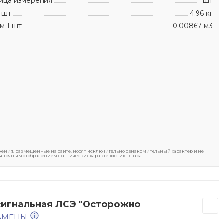
ица измерения
шт
 шт
4.96 кг
м 1 шт
0.00867 м3
ения, размещенные на сайте, носят исключительно ознакомительный характер и не
я точным отображением фактических характеристик товара.
сигнальная ЛСЭ "Осторожно
ЗАМЕНЫ