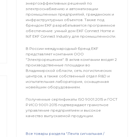
энергоэффективных решений по
электроснабжению и автоматизации
промышленных предприятий, гражданских и
инфраструктурных объектов. Также под
брендом EKF разрабатывается программное
обеспечение: умный дом EKF Connect Home и
IIoT EKF Connect Industry для промышленности.
В России международный бренд EKF
представляет компания OOO
"Электрорешения". В актив компании входят 2
производственные площадки во
Владимирской области, сеть логистических
центров, а также собственный отдел R&D и
испытательная лаборатория, оснащенная
новейшим оборудованием.
Полученные сертификаты ISO 9001:2015 и ГОСТ
Р ИСО 9001-2015 подтверждают грамотное
управление предприятием и высокое
качество выпускаемой продукции.
Все товары раздела "Лента сигнальная /