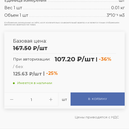
Единица измерения
шт
Вес 1 шт
0.01 кг
Объем 1 шт
3*10⁻⁵ м3
Изображения, размещенные на сайте, носят исключительно ознакомительный характер и не являются точным отображением
фактических характеристик товара.
Базовая цена:
167.50
₽
/шт
107.20 ₽/шт
|
-36%
При авторизации:
/ без:
|
-25%
125.63 ₽/шт
Имеется в наличии
шт
В КОРЗИНУ
Цены приводятся с НДС