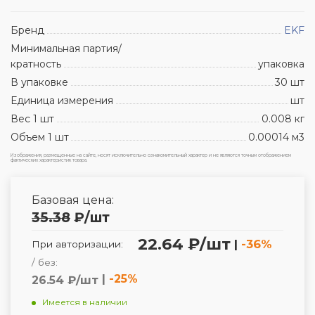
Бренд
EKF
Минимальная партия/
кратность
упаковка
В упаковке
30 шт
Единица измерения
шт
Вес 1 шт
0.008 кг
Объем 1 шт
0.00014 м3
Изображения, размещенные на сайте, носят исключительно ознакомительный характер и не являются точным отображением
фактических характеристик товара.
Базовая цена:
35.38
₽
/шт
22.64 ₽/шт
|
-36%
При авторизации:
/ без:
|
-25%
26.54 ₽/шт
Имеется в наличии