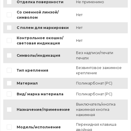
Отделка поверхности
Не применимо
Со сменной линзой/
Нет
символом
С полем для маркировки
Нет
Контрольное окошко/
Нет
световая индикация
Без надписи/печати
Символы/индикация
печати
Безвинтовое зажимное
Тип крепления
крепление
Материал
Поликарбонат (PC)
Вид/ марка материала
Поликарбонат (PC)
Выключатель/кнопка
Назначение/применение
нажимная кнопка
нажимная
Перекидная клавиша
Модель/исполнение
двойная