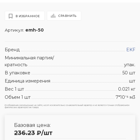
СРАВНИТЬ
В ИЗБРАННОЕ
Артикул:
emh-50
Бренд
EKF
Минимальная партия/
кратность
упак.
В упаковке
50 шт
Единица измерения
шт
Вес 1 шт
0.021 кг
Объем 1 шт
7*10⁻⁵ м3
Изображения, размещенные на сайте, носят исключительно ознакомительный характер и не являются точным отображением
фактических характеристик товара.
Базовая цена:
236.23
₽
/шт