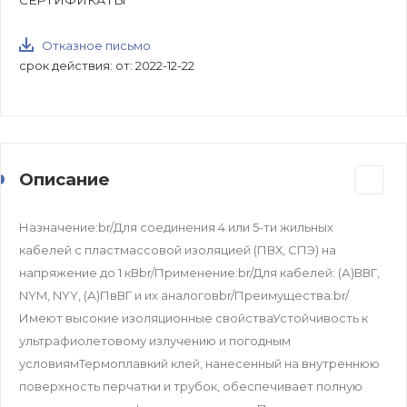
СЕРТИФИКАТЫ
Отказное письмо
срок действия: от: 2022-12-22
Описание
Назначение:br/Для соединения 4 или 5-ти жильных
кабелей с пластмассовой изоляцией (ПВХ, СПЭ) на
напряжение до 1 кВbr/Применение:br/Для кабелей: (А)ВВГ,
NYM, NYY, (А)ПвВГ и их аналоговbr/Преимущества:br/
Имеют высокие изоляционные свойстваУстойчивость к
ультрафиолетовому излучению и погодным
условиямТермоплавкий клей, нанесенный на внутреннюю
поверхность перчатки и трубок, обеспечивает полную