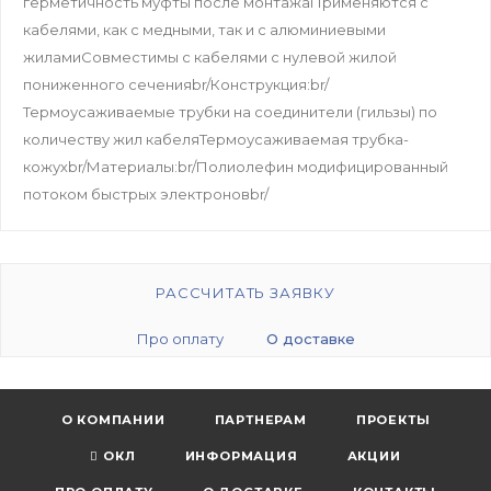
герметичность муфты после монтажаПрименяются с
кабелями, как с медными, так и с алюминиевыми
жиламиСовместимы с кабелями с нулевой жилой
пониженного сеченияbr/Конструкция:br/
Термоусаживаемые трубки на соединители (гильзы) по
количеству жил кабеляТермоусаживаемая трубка-
кожухbr/Материалы:br/Полиолефин модифицированный
потоком быстрых электроновbr/
РАССЧИТАТЬ ЗАЯВКУ
Про оплату
О доставке
О КОМПАНИИ
ПАРТНЕРАМ
ПРОЕКТЫ
ОКЛ
ИНФОРМАЦИЯ
АКЦИИ