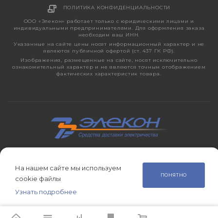
ПОЛИТИКА КОНФИДЕНЦИАЛЬНОСТИ
ООО «Элекон» работает только с юридическими лицами и
индивидуальными предпринимателями. Для оформления заказа
необходим ваш ИНН.
Указанные на сайте цены носят информационный характер и не
являются публичной офертой (ст. 437 ГК РФ).
Изображения, размещенные на сайте, носят исключительно
ознакомительный характер и не являются точным отображением
фактических характеристик товара.
2026 © ЭЛЕКОН – кабельно-проводниковая продукция,
электротехническая продукция, светотехника с 1998 года.
На нашем сайте мы используем
ПОНЯТНО
cookie файлы
Узнать подробнее