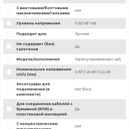
С винтовыми/болтовыми
Нет
наконечниками/гильзами
Уровень напряжения
0.6/1 кВ 1 кВ
Подходит для:
Прочее
Не содержит (без)
Да
галогенов
Модель/исполнение
Термоусаживаемая (-ый)
Номинальное напряжение
0.6/1 (1.2) кВ 1 (1.2) кВ
U0/U (Um)
Аксессуары для
подключения (в
Нет (без)
комплекте)
Для соединения кабелей с
бумажной (БПИ) и
Да
пластиковой изоляцией
С концентрическим
Нет
экранированием