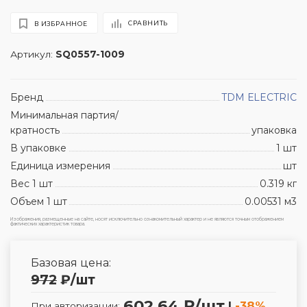
СРАВНИТЬ
В ИЗБРАННОЕ
Артикул:
SQ0557-1009
Бренд
TDM ЕLECTRIC
Минимальная партия/
кратность
упаковка
В упаковке
1 шт
Единица измерения
шт
Вес 1 шт
0.319 кг
Объем 1 шт
0.00531 м3
Изображения, размещенные на сайте, носят исключительно ознакомительный характер и не являются точным отображением
фактических характеристик товара.
Базовая цена:
972
₽
/шт
602.64 ₽/шт
|
-38%
При авторизации: