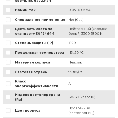
соотв. IEC 62722-2-1
Номин. ток
0.05...0.05 мА
Специальное применение
Нет (без)
Цветность света по
Нейтральный (холодно-
стандарту EN 12464-1
белый) 3300-5300 K
Степень защиты (IP)
IP20
Предельная температура
-15...50 °C
Материал корпуса
Пластик
Световая отдача
95 лм/Вт
Класс
A
энергоэффективности
Индекс цветопередачи
80-89 (класс 1B)
(Ra)
Прозрачный
Цвет корпуса
(светопрониц.)