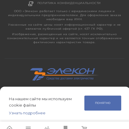
ПОЛИТИКА КОНФИДЕНЦИАЛЬНОСТИ
ООО «Элекон» работает только с юридическими лицами и
индивидуальными предпринимателями. Для оформления заказа
необходим ваш ИНН.
Указанные на сайте цены носят информационный характер и не
являются публичной офертой (ст. 437 ГК РФ).
Изображения, размещенные на сайте, носят исключительно
ознакомительный характер и не являются точным отображением
фактических характеристик товара.
2026 © ЭЛЕКОН – кабельно-проводниковая продукция,
электротехническая продукция, светотехника с 1998 года.
На нашем сайте мы используем
ПОНЯТНО
cookie файлы
Узнать подробнее