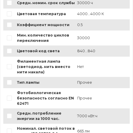
Средн. номин. срок службы
30000 ч
Цветовая температура
4000...4000 К
Коэффициент мощности
0.5
Мин. количество циклов
30000
переключения
Цветовой код света
840...840
Филаментная лампа
(светодиод. нить вместо
Нет
нити накала)
Тип лампы
Прочее
Фотобиологическая
безопасность согласно EN
Прочее
62471
Средн. потребление
7000 кВт.ч
энергии за 1000 час.
Номинал. световой поток в
665 лм