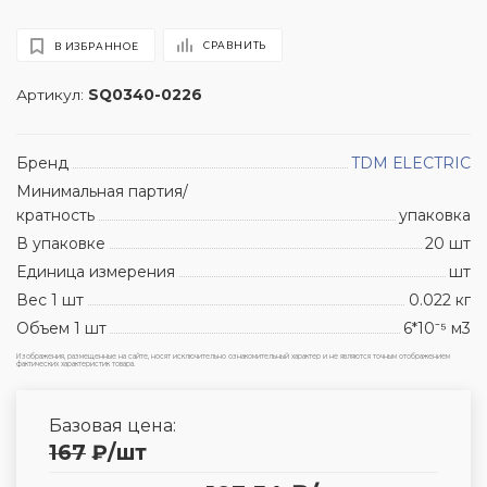
СРАВНИТЬ
В ИЗБРАННОЕ
Артикул:
SQ0340-0226
Бренд
TDM ЕLECTRIC
Минимальная партия/
кратность
упаковка
В упаковке
20 шт
Единица измерения
шт
Вес 1 шт
0.022 кг
Объем 1 шт
6*10⁻⁵ м3
Изображения, размещенные на сайте, носят исключительно ознакомительный характер и не являются точным отображением
фактических характеристик товара.
Базовая цена:
167
₽
/шт