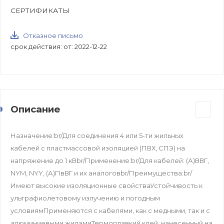
СЕРТИФИКАТЫ
Отказное письмо
срок действия: от: 2022-12-22
Описание
Назначение:br/Для соединения 4 или 5-ти жильных
кабелей с пластмассовой изоляцией (ПВХ, СПЭ) на
напряжение до 1 кВbr/Применение:br/Для кабелей: (А)ВВГ,
NYM, NYY, (А)ПвВГ и их аналоговbr/Преимущества:br/
Имеют высокие изоляционные свойстваУстойчивость к
ультрафиолетовому излучению и погодным
условиямПрименяются с кабелями, как с медными, так и с
алюминиевыми жиламиТермоплавкий клей, нанесенный на