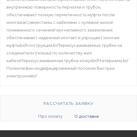
внутреннюю поверхность перчатки и трубок,
обеспечивает полную герметичность муфты после
монтажаСовместимы с кабелями с нулевой жилой
пониженного сеченияУзел непаяного заземления
обеспечивают надежный контакт и упрощает монтаж
муфтыbr/Конструкция:br/Термоусаживаемые трубки на
соединители (гильзы) по количеству жил
кабеляТермоусаживаемая трубка-кожухbr/Материалы:br/
Полиолефин модифицированный потоком быстрых
электроновbr/
РАССЧИТАТЬ ЗАЯВКУ
Про оплату
О доставке