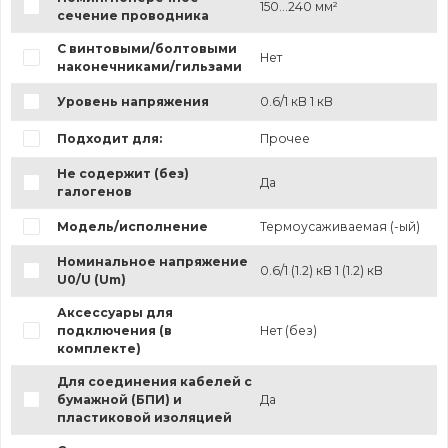
150...240 мм²
сечение проводника
С винтовыми/болтовыми
Нет
наконечниками/гильзами
Уровень напряжения
0.6/1 кВ 1 кВ
Подходит для:
Прочее
Не содержит (без)
Да
галогенов
Модель/исполнение
Термоусаживаемая (-ый)
Номинальное напряжение
0.6/1 (1.2) кВ 1 (1.2) кВ
U0/U (Um)
Аксессуары для
подключения (в
Нет (без)
комплекте)
Для соединения кабелей с
бумажной (БПИ) и
Да
пластиковой изоляцией