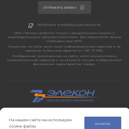
ОТПРАВИТЬ ЗАЯВКУ
ПОЛИТИКА КОНФИДЕНЦИАЛЬНОСТИ
ООО «Элекон» работает только с юридическими лицами и
индивидуальными предпринимателями. Для оформления заказа
необходим ваш ИНН.
Указанные на сайте цены носят информационный характер и не
являются публичной офертой (ст. 437 ГК РФ).
Изображения, размещенные на сайте, носят исключительно
ознакомительный характер и не являются точным отображением
фактических характеристик товара.
2026 © ЭЛЕКОН – кабельно-проводниковая продукция,
электротехническая продукция, светотехника с 1998 года.
На нашем сайте мы используем
ПОНЯТНО
cookie файлы