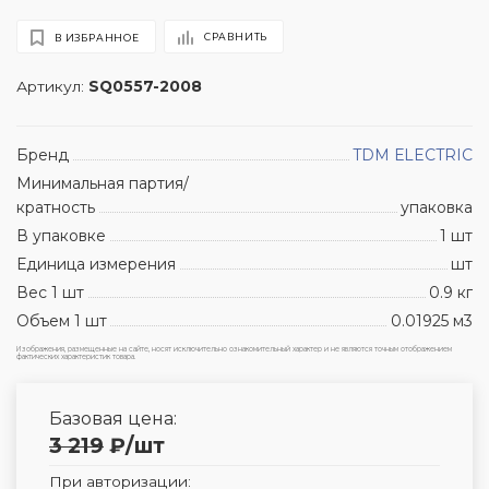
СРАВНИТЬ
В ИЗБРАННОЕ
Артикул:
SQ0557-2008
Бренд
TDM ЕLECTRIC
Минимальная партия/
кратность
упаковка
В упаковке
1 шт
Единица измерения
шт
Вес 1 шт
0.9 кг
Объем 1 шт
0.01925 м3
Изображения, размещенные на сайте, носят исключительно ознакомительный характер и не являются точным отображением
фактических характеристик товара.
Базовая цена:
3 219
₽
/шт
При авторизации: