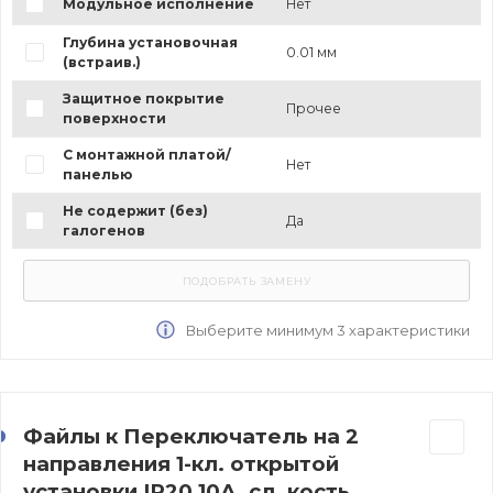
Модульное исполнение
Нет
Глубина установочная
0.01 мм
(встраив.)
Защитное покрытие
Прочее
поверхности
С монтажной платой/
Нет
панелью
Не содержит (без)
Да
галогенов
Выберите минимум 3 характеристики
Файлы к Переключатель на 2
направления 1-кл. открытой
установки IP20 10А, сл. кость