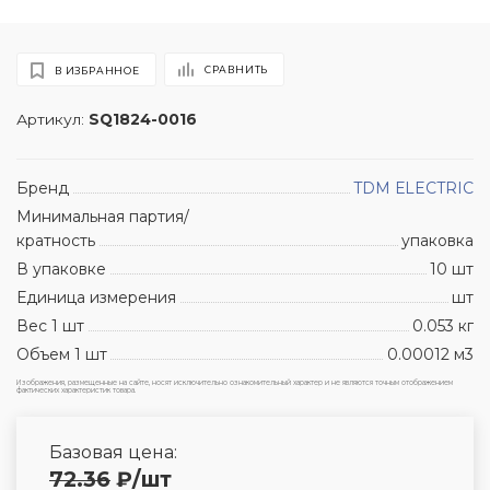
СРАВНИТЬ
В ИЗБРАННОЕ
Артикул:
SQ1824-0016
Бренд
TDM ЕLECTRIC
Минимальная партия/
кратность
упаковка
В упаковке
10 шт
Единица измерения
шт
Вес 1 шт
0.053 кг
Объем 1 шт
0.00012 м3
Изображения, размещенные на сайте, носят исключительно ознакомительный характер и не являются точным отображением
фактических характеристик товара.
Базовая цена:
72.36
₽
/шт