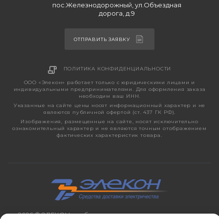
пос.Железнодорожный, ул.Объездная
дорога, д.9
ОТПРАВИТЬ ЗАЯВКУ
ПОЛИТИКА КОНФИДЕНЦИАЛЬНОСТИ
ООО «Элекон» работает только с юридическими лицами и
индивидуальными предпринимателями. Для оформления заказа
необходим ваш ИНН.
Указанные на сайте цены носят информационный характер и не
являются публичной офертой (ст. 437 ГК РФ).
Изображения, размещенные на сайте, носят исключительно
ознакомительный характер и не являются точным отображением
фактических характеристик товара.
2026 © ЭЛЕКОН – кабельно-проводниковая продукция,