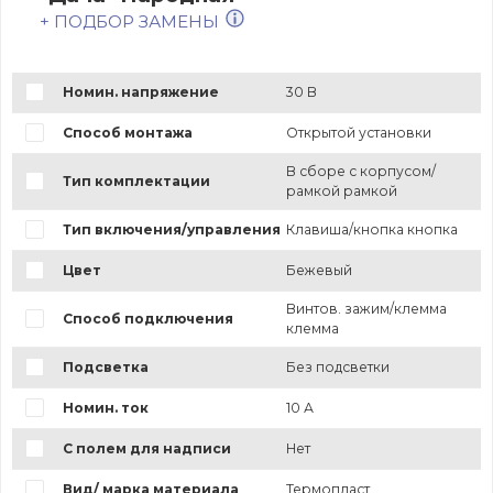
+ ПОДБОР ЗАМЕНЫ
Номин. напряжение
30 В
Способ монтажа
Открытой установки
В сборе с корпусом/
Тип комплектации
рамкой рамкой
Тип включения/управления
Клавиша/кнопка кнопка
Цвет
Бежевый
Винтов. зажим/клемма
Способ подключения
клемма
Подсветка
Без подсветки
Номин. ток
10 А
С полем для надписи
Нет
Вид/ марка материала
Термопласт