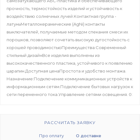
самозатухающего АБС-пластика и обеспечивающего
прочность, термостойкость изделий и устойчивость к
воздействию солнечных лучей.Контактная группа -
латуньМеталлокерамические (AgNi) контакты
выключателей, получаемые методом спекания смеси их
порошков, позволяют сочетать высокую дугостойкость с
хорошей проводимостьюПреимущества:Современный
стильный дизайнВсе изделия выполнены из
высококачественного пластика, устойчивого к появлению
царапин.Доступная ценаПростота и удобство монтажа.
Назначение:Подключение коммуникационных устройств к
информационным сетям.Подключение бытовых нагрузок к
сети переменного тока.Управление сетями освещения. 0:
РАССЧИТАТЬ ЗАЯВКУ
Про оплату
О доставке