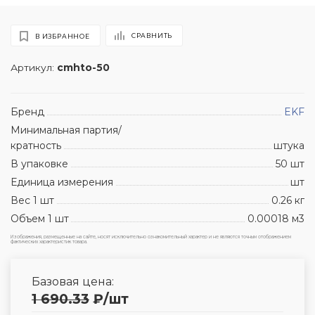
СРАВНИТЬ
В ИЗБРАННОЕ
Артикул:
cmhto-50
Бренд
EKF
Минимальная партия/
кратность
штука
В упаковке
50 шт
Единица измерения
шт
Вес 1 шт
0.26 кг
Объем 1 шт
0.00018 м3
Изображения, размещенные на сайте, носят исключительно ознакомительный характер и не являются точным отображением
фактических характеристик товара.
Базовая цена:
1 690.33
₽
/шт