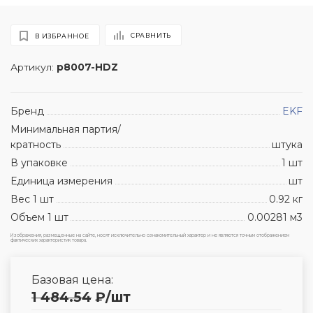
СРАВНИТЬ
В ИЗБРАННОЕ
Артикул:
p8007-HDZ
Бренд
EKF
Минимальная партия/
кратность
штука
В упаковке
1 шт
Единица измерения
шт
Вес 1 шт
0.92 кг
Объем 1 шт
0.00281 м3
Изображения, размещенные на сайте, носят исключительно ознакомительный характер и не являются точным отображением
фактических характеристик товара.
Базовая цена:
1 484.54
₽
/шт