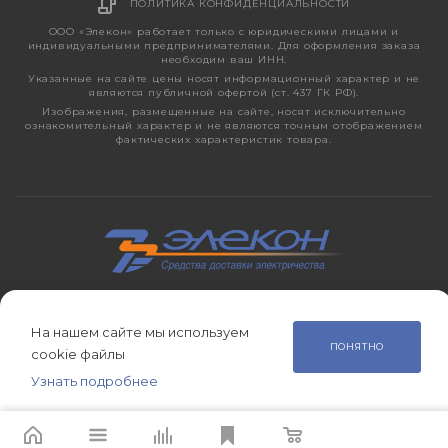
ПОЛИТИКА КОНФИДЕНЦИАЛЬНОСТИ
ООО «Элекон» работает только с юридическими лицами и
индивидуальными предпринимателями. Для оформления заказа
необходим ваш ИНН.
Указанные на сайте цены носят информационный характер и не
являются публичной офертой (ст. 437 ГК РФ).
Изображения, размещенные на сайте, носят исключительно
ознакомительный характер и не являются точным отображением
фактических характеристик товара.
2026 © ЭЛЕКОН – кабельно-проводниковая продукция,
электротехническая продукция, светотехника с 1998 года.
На нашем сайте мы используем
ПОНЯТНО
cookie файлы
Узнать подробнее