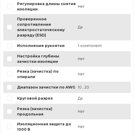
Регулировка длины снятия
Нет
изоляции
Проверенное
сопротивление
Да
электростатическому
разряду (ESD)
Исполнение рукоятки
1-компонент.
Настройка глубины
Нет
зачистки изоляции
Резка (зачистка) по
Нет
спирали
Диапазон зачистки по AWG
10...20
Круговой разрез
Да
Резка (зачистка)
Нет
продольная
Изоляционная защита до
Нет
1000 В