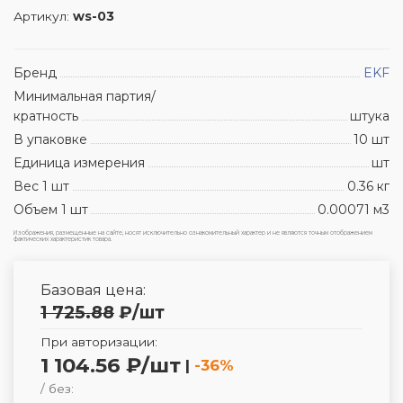
Артикул:
ws-03
Бренд
EKF
Минимальная партия/
кратность
штука
В упаковке
10 шт
Единица измерения
шт
Вес 1 шт
0.36 кг
Объем 1 шт
0.00071 м3
Изображения, размещенные на сайте, носят исключительно ознакомительный характер и не являются точным отображением
фактических характеристик товара.
Базовая цена:
1 725.88
₽
/шт
При авторизации:
1 104.56 ₽/шт
|
-36%
/ без: