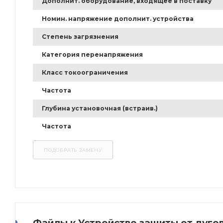
Дополнит. оборудование, входящее в поставку
Номин. напряжение дополнит. устройства
Степень загрязнения
Категория перенапряжения
Класс токоограничения
Частота
Глубина установочная (встраив.)
Частота
Файлы к Устройство защиты от дугов