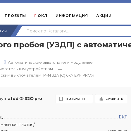
ПРОЕКТЫ
ОКЛ
ИНФОРМАЦИЯ
АКЦИИ
ОРЫ
ого пробоя (УЗДП) с автомати
Автоматические выключатели модульные
—
—
омогательным устройством
—
ским выключателем 1P+N 32А (C) 6кА EKF PROxi
ул:
afdd-2-32C-pro
СРАВНИТЬ
В ИЗБРАННОЕ
д
EKF
мальная партия/
ность
упаковка