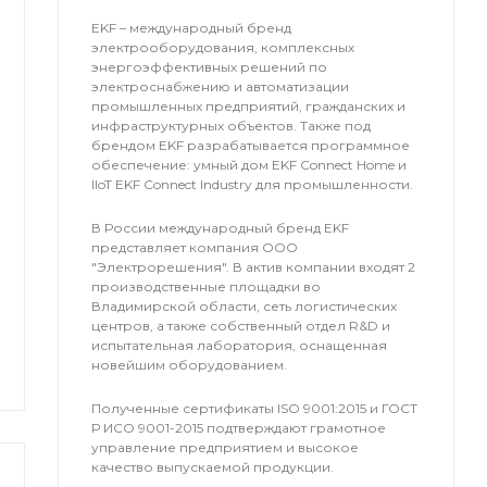
EKF – международный бренд
электрооборудования, комплексных
энергоэффективных решений по
электроснабжению и автоматизации
промышленных предприятий, гражданских и
инфраструктурных объектов. Также под
брендом EKF разрабатывается программное
обеспечение: умный дом EKF Connect Home и
IIoT EKF Connect Industry для промышленности.
В России международный бренд EKF
представляет компания OOO
"Электрорешения". В актив компании входят 2
производственные площадки во
Владимирской области, сеть логистических
центров, а также собственный отдел R&D и
испытательная лаборатория, оснащенная
новейшим оборудованием.
Полученные сертификаты ISO 9001:2015 и ГОСТ
Р ИСО 9001-2015 подтверждают грамотное
управление предприятием и высокое
качество выпускаемой продукции.