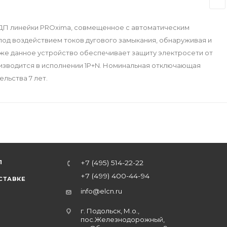
ЗДП линейки PROxima, совмещенное с автоматическим
под воздействием токов дугового замыкания, обнаруживая и
кже данное устройство обеспечивает защиту электросети от
изводится в исполнении 1Р+N. Номинальная отключающая
ельства 7 лет.
Л
+7 (495) 514-22-22
+7 (499) 400-44-94
СТАВКЕ
info@elcn.ru
г. Подольск, М.о.,
пос.Железнодорожный,