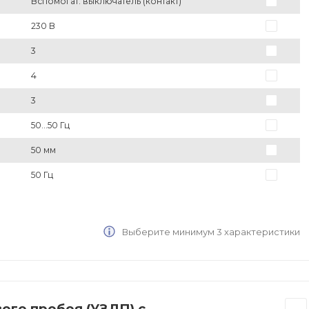
Вспомогат. выключатель (контакт)
230 В
3
4
3
50...50 Гц
50 мм
50 Гц
Выберите минимум 3 характеристики
ого пробоя (УЗДП) с