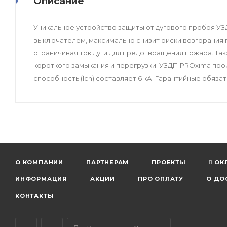
Описание
Уникальное устройство защиты от дугового пробоя У
выключателем, максимально снизит риски возгорания 
ограничивая ток дуги для предотвращения пожара. Та
короткого замыкания и перегрузки. УЗДП PROxima про
способность (Icn) составляет 6 кА. Гарантийные обязат
О КОМПАНИИ
ПАРТНЕРАМ
ПРОЕКТЫ
ОК
ИНФОРМАЦИЯ
АКЦИИ
ПРО ОПЛАТУ
О ДО
КОНТАКТЫ