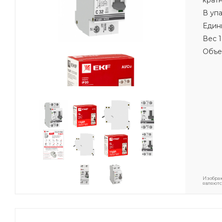
В уп
Един
Вес 1
Объе
Изображ
являютс