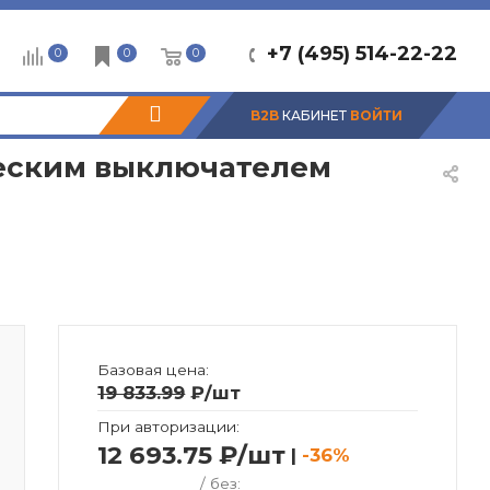
+7 (495) 514-22-22
0
0
0
B2B
КАБИНЕТ
ВОЙТИ
ческим выключателем
Базовая цена:
19 833.99
₽
/шт
При авторизации:
12 693.75 ₽/шт
|
-36%
/ без: