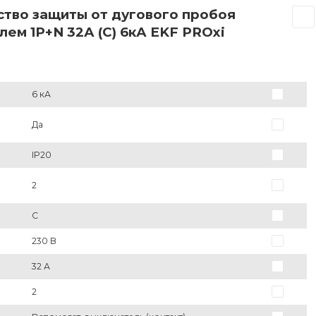
ство защиты от дугового пробоя
ем 1P+N 32А (C) 6кА EKF PROxi
6 кА
Да
IP20
2
C
230 В
32 А
2