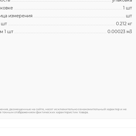
аковке
1 шт
ица измерения
шт
 шт
0.212 кг
м 1 шт
0.00023 м3
ения, размещенные на сайте, носят исключительно ознакомительный характер и не
я точным отображением фактических характеристик товара.