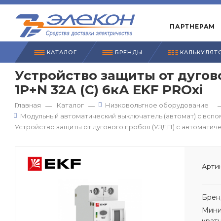
ПАРТНЕРАМ
КАТАЛОГ
БРЕНДЫ
КАЛЬКУЛЯТ
Устройство защиты от дугов
1P+N 32А (C) 6кА EKF PROxi
Главная
Каталог
Низковольтное оборудование
—
—
Модульный автоматический выключатель (автомат) с всп
Устройство защиты от дугового пробоя (УЗДП) с автоматиче
Артик
Брен
Мини
крат