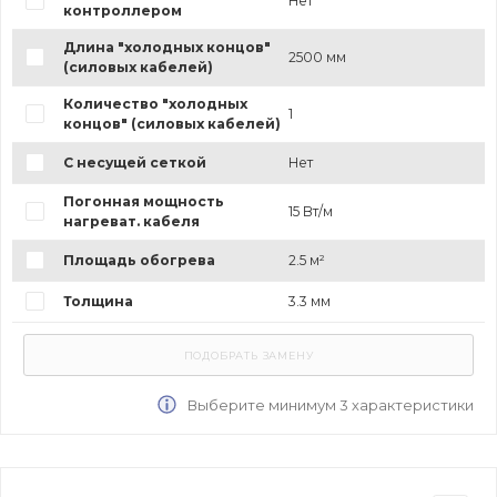
Нет
контроллером
Длина "холодных концов"
2500 мм
(силовых кабелей)
Количество "холодных
1
концов" (силовых кабелей)
С несущей сеткой
Нет
Погонная мощность
15 Вт/м
нагреват. кабеля
Площадь обогрева
2.5 м²
Толщина
3.3 мм
Выберите минимум 3 характеристики