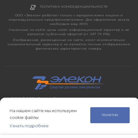
ПОЛИТИКА КОНФИДЕНЦИАЛЬНОСТИ
ООО «Элекон» работает только с юридическими лицами и
индивидуальными предпринимателями. Для оформления заказа
необходим ваш ИНН.
Указанные на сайте цены носят информационный характер и не
являются публичной офертой (ст. 437 ГК РФ).
Изображения, размещенные на сайте, носят исключительно
ознакомительный характер и не являются точным отображением
фактических характеристик товара.
2026 © ЭЛЕКОН – кабельно-проводниковая продукция,
электротехническая продукция, светотехника с 1998 года.
На нашем сайте мы используем
ПОНЯТНО
cookie файлы
Узнать подробнее