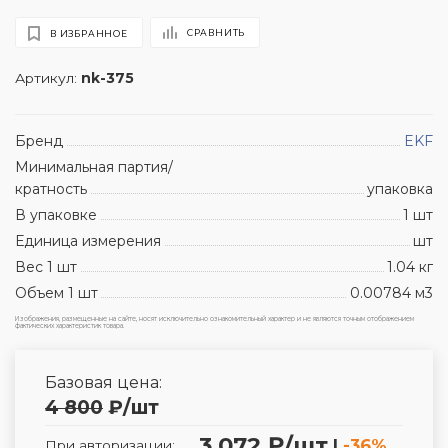
СРАВНИТЬ
В ИЗБРАННОЕ
Артикул:
nk-375
Бренд
EKF
Минимальная партия/
кратность
упаковка
В упаковке
1 шт
Единица измерения
шт
Вес 1 шт
1.04 кг
Объем 1 шт
0.00784 м3
Изображения, размещенные на сайте, носят исключительно ознакомительный характер и не являются точным отображением
фактических характеристик товара.
Базовая цена:
4 800
₽
/шт
3 072 ₽/шт
|
-36%
При авторизации: