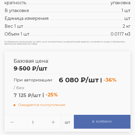
кратность
упаковка
В упаковке
1 шт
Единица измерения
шт
Вес 1 шт
2 кг
Объем 1 шт
0.0117 м3
Изображения, размещенные на сайте, носят исключительно ознакомительный характер и не являются точным отображением
фактических характеристик товара.
Базовая цена:
9 500
₽
/шт
6 080 ₽/шт
|
-36%
При авторизации:
/ без:
|
-25%
7 125 ₽/шт
Ожидается поступление
шт
В КОРЗИНУ