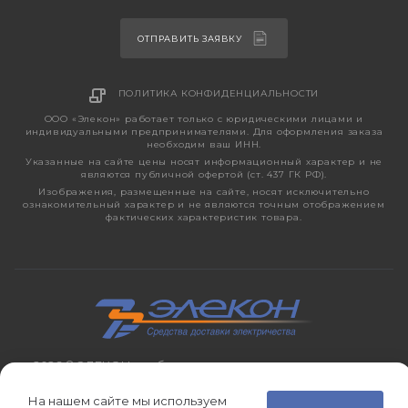
ОТПРАВИТЬ ЗАЯВКУ
ПОЛИТИКА КОНФИДЕНЦИАЛЬНОСТИ
ООО «Элекон» работает только с юридическими лицами и
индивидуальными предпринимателями. Для оформления заказа
необходим ваш ИНН.
Указанные на сайте цены носят информационный характер и не
являются публичной офертой (ст. 437 ГК РФ).
Изображения, размещенные на сайте, носят исключительно
ознакомительный характер и не являются точным отображением
фактических характеристик товара.
2026 © ЭЛЕКОН – кабельно-проводниковая продукция,
электротехническая продукция, светотехника с 1998 года.
На нашем сайте мы используем