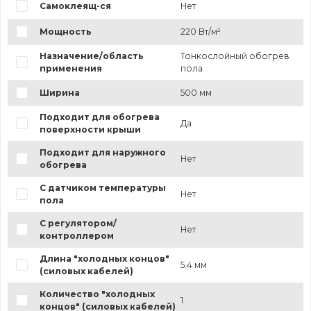
Самоклеящ-ся
Нет
Мощность
220 Вт/м²
Назначение/область
Тонкослойный обогрев
применения
пола
Ширина
500 мм
Подходит для обогрева
Да
поверхности крыши
Подходит для наружного
Нет
обогрева
С датчиком температуры
Нет
пола
С регулятором/
Нет
контроллером
Длина "холодных концов"
5.4 мм
(силовых кабелей)
Количество "холодных
1
концов" (силовых кабелей)