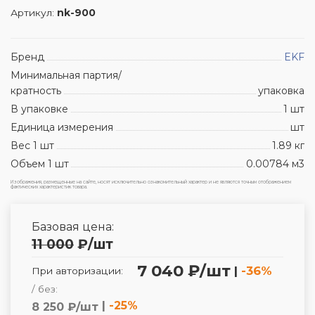
Артикул:
nk-900
Бренд
EKF
Минимальная партия/
кратность
упаковка
В упаковке
1 шт
Единица измерения
шт
Вес 1 шт
1.89 кг
Объем 1 шт
0.00784 м3
Изображения, размещенные на сайте, носят исключительно ознакомительный характер и не являются точным отображением
фактических характеристик товара.
Базовая цена:
11 000
₽
/шт
7 040 ₽/шт
|
-36%
При авторизации:
/ без:
|
-25%
8 250 ₽/шт