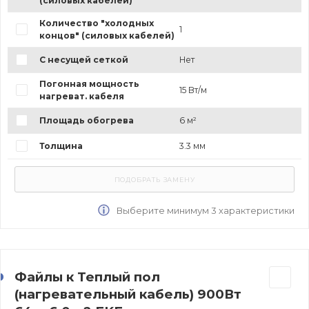
(силовых кабелей)
Количество "холодных
1
концов" (силовых кабелей)
С несущей сеткой
Нет
Погонная мощность
15 Вт/м
нагреват. кабеля
Площадь обогрева
6 м²
Толщина
3.3 мм
Выберите минимум 3 характеристики
Файлы к Теплый пол
(нагревательный кабель) 900Вт