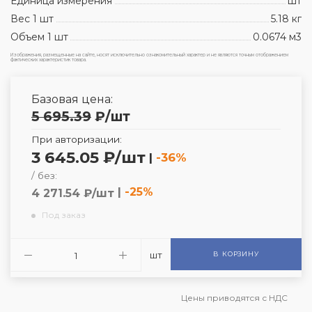
Единица измерения
шт
Вес 1 шт
5.18 кг
Объем 1 шт
0.0674 м3
Изображения, размещенные на сайте, носят исключительно ознакомительный характер и не являются точным отображением
фактических характеристик товара.
Базовая цена:
5 695.39
₽
/шт
При авторизации:
3 645.05 ₽/шт
|
-36%
/ без:
|
-25%
4 271.54 ₽/шт
Под заказ
шт
В КОРЗИНУ
Цены приводятся с НДС