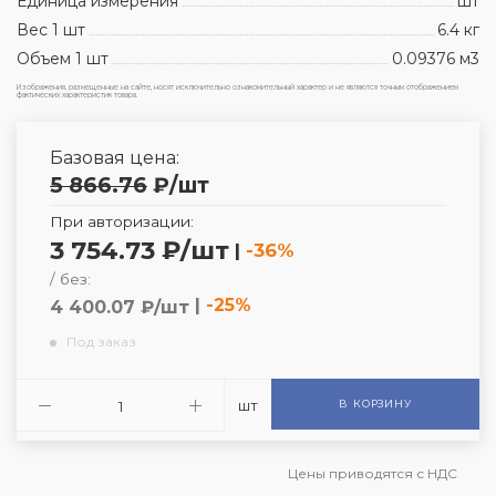
Единица измерения
шт
Вес 1 шт
6.4 кг
Объем 1 шт
0.09376 м3
Изображения, размещенные на сайте, носят исключительно ознакомительный характер и не являются точным отображением
фактических характеристик товара.
Базовая цена:
5 866.76
₽
/шт
При авторизации:
3 754.73 ₽/шт
|
-36%
/ без:
|
-25%
4 400.07 ₽/шт
Под заказ
шт
В КОРЗИНУ
Цены приводятся с НДС