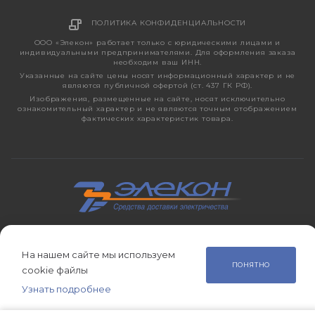
ПОЛИТИКА КОНФИДЕНЦИАЛЬНОСТИ
ООО «Элекон» работает только с юридическими лицами и
индивидуальными предпринимателями. Для оформления заказа
необходим ваш ИНН.
Указанные на сайте цены носят информационный характер и не
являются публичной офертой (ст. 437 ГК РФ).
Изображения, размещенные на сайте, носят исключительно
ознакомительный характер и не являются точным отображением
фактических характеристик товара.
2026 © ЭЛЕКОН – кабельно-проводниковая продукция,
электротехническая продукция, светотехника с 1998 года.
На нашем сайте мы используем
ПОНЯТНО
cookie файлы
Узнать подробнее