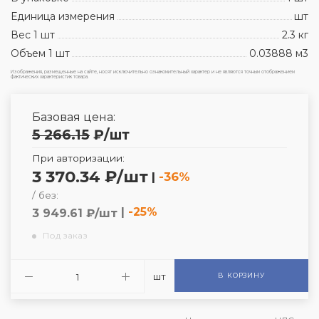
Единица измерения
шт
Вес 1 шт
2.3 кг
Объем 1 шт
0.03888 м3
Изображения, размещенные на сайте, носят исключительно ознакомительный характер и не являются точным отображением
фактических характеристик товара.
Базовая цена:
5 266.15
₽
/шт
При авторизации:
3 370.34 ₽/шт
|
-36%
/ без:
|
-25%
3 949.61 ₽/шт
Под заказ
шт
В КОРЗИНУ