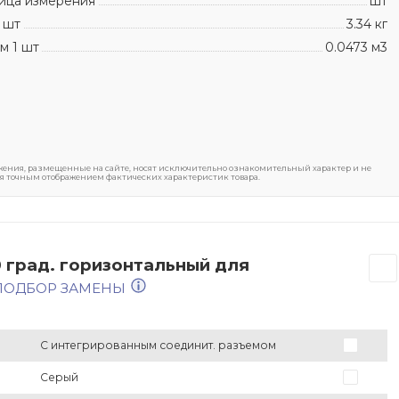
ица измерения
шт
 шт
3.34 кг
м 1 шт
0.0473 м3
ения, размещенные на сайте, носят исключительно ознакомительный характер и не
я точным отображением фактических характеристик товара.
 град. горизонтальный для
 ПОДБОР ЗАМЕНЫ
С интегрированным соединит. разъемом
Серый