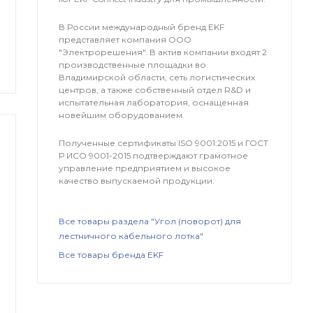
В России международный бренд EKF
представляет компания OOO
"Электрорешения". В актив компании входят 2
производственные площадки во
Владимирской области, сеть логистических
центров, а также собственный отдел R&D и
испытательная лаборатория, оснащенная
новейшим оборудованием.
Полученные сертификаты ISO 9001:2015 и ГОСТ
Р ИСО 9001-2015 подтверждают грамотное
управление предприятием и высокое
качество выпускаемой продукции.
Все товары раздела "Угол (поворот) для
лестничного кабельного лотка"
Все товары бренда EKF