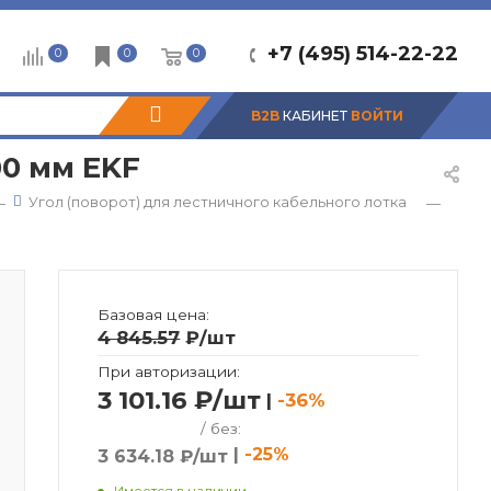
+7 (495) 514-22-22
0
0
0
B2B
КАБИНЕТ
ВОЙТИ
00 мм EKF
Угол (поворот) для лестничного кабельного лотка
—
—
Базовая цена:
4 845.57
₽
/шт
При авторизации:
3 101.16 ₽/шт
|
-36%
/ без:
|
-25%
3 634.18 ₽/шт
Имеется в наличии