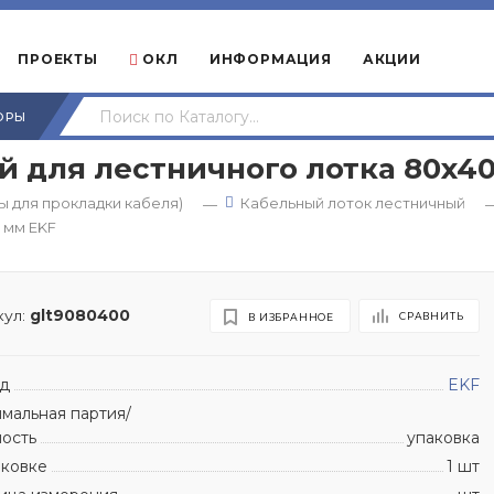
ПРОЕКТЫ
ОКЛ
ИНФОРМАЦИЯ
АКЦИИ
ОРЫ
ый для лестничного лотка 80x4
 для прокладки кабеля)
Кабельный лоток лестничный
—
 мм EKF
ул:
glt9080400
СРАВНИТЬ
В ИЗБРАННОЕ
д
EKF
мальная партия/
ность
упаковка
аковке
1 шт