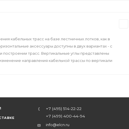
ния кабельных трасс на базе лестничных лотков, как в
оризонтальные аксессуары доступны в двух вариантах - с
при построении трасс. Вертикальные углы представлены
изменение направления кабельной трассы по вертикали
Л
+7 (495) 514-22-22
+7 (499) 400-44-94
СТАВКЕ
info@elcn.ru