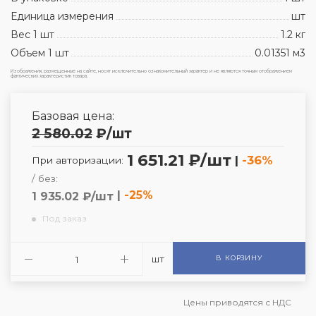
Единица измерения
шт
Вес 1 шт
1.2 кг
Объем 1 шт
0.01351 м3
Изображения, размещенные на сайте, носят исключительно ознакомительный характер и не являются точным отображением
фактических характеристик товара.
Базовая цена:
2 580.02
₽
/шт
1 651.21 ₽/шт
|
-36%
При авторизации:
/ без:
|
-25%
1 935.02 ₽/шт
Под заказ
шт
В КОРЗИНУ
Цены приводятся с НДС