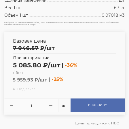
Единица измерения
шт
Вес 1 шт
6.3 кг
Объем 1 шт
0.07018 м3
Изображения, размещенные на сайте, носят исключительно ознакомительный характер и не являются точным отображением
фактических характеристик товара.
Базовая цена:
7 946.57
₽
/шт
При авторизации:
5 085.80 ₽/шт
|
-36%
/ без:
|
-25%
5 959.93 ₽/шт
Под заказ
шт
В КОРЗИНУ
Цены приводятся с НДС