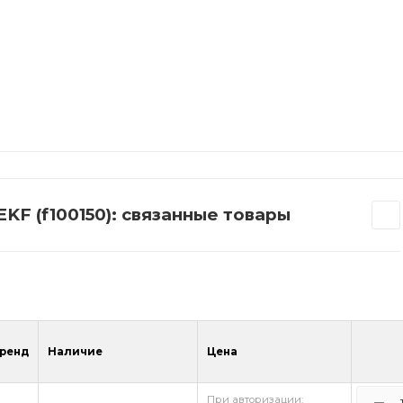
KF (f100150): связанные товары
ренд
Наличие
Цена
При авторизации: