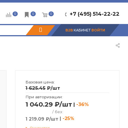
+7 (495) 514-22-22
0
0
0
B2B
КАБИНЕТ
ВОЙТИ
Базовая цена:
1 625.45
₽
/шт
При авторизации:
1 040.29 ₽/шт
|
-36%
/ без:
|
-25%
1 219.09 ₽/шт
Ожидается