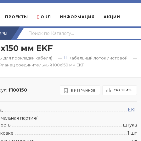
ПРОЕКТЫ
ОКЛ
ИНФОРМАЦИЯ
АКЦИИ
ОРЫ
x150 мм EKF
 для прокладки кабеля)
Кабельный лоток листовой
—
—
Фланец соединительный 100x150 мм EKF
ул:
f100150
СРАВНИТЬ
В ИЗБРАННОЕ
д
EKF
мальная партия/
ность
штука
аковке
1 шт