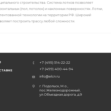
ципального строительства. Система лотков позволяет
зонтальных (пол, потолок) и наклонных поверхностях. Лотки,
атентованной технологии на территории РФ. Широкий
воляет построить трассу любой сложности.
Л
+7 (495) 514-22-22
+7 (499) 400-44-94
СТАВКЕ
info@elcn.ru
г. Подольск, М.о.,
пос.Железнодорожный,
ул.Объездная дорога, д.9