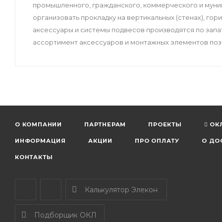
промышленного, гражданского, коммерческого и муни
организовать прокладку на вертикальных (стенах), гори
аксессуары и системы подвесов производятся по зап
ассортимент аксессуаров и монтажных элементов поз
О КОМПАНИИ
ПАРТНЕРАМ
ПРОЕКТЫ
ОК
ИНФОРМАЦИЯ
АКЦИИ
ПРО ОПЛАТУ
О ДО
КОНТАКТЫ
Калькулятор Элекон
Подборщик ОКЛ