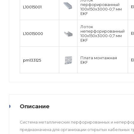
Лоток
перфорированный
E
L10015001
100х150х3000-0,7 мм
EKF
Лоток
неперфорированный
E
L10015000
100х150х3000-0,7 мм
EKF
Плата монтажная
E
pm133125
EKF
Описание
Система металлических перфорированных и неперфорир
предназначена для организации открытых кабельных т