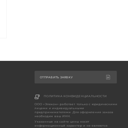
ОТПРАВИТЬ ЗАЯВКУ
ПОЛИТИКА КОНФИДЕНЦИАЛЬНОСТИ
ООО «Элекон» работает только с юридическими
лицами и индивидуальными
предпринимателями. Для оформления заказа
необходим ваш ИНН.
Указанные на сайте цены носят
информационный характер и не являются