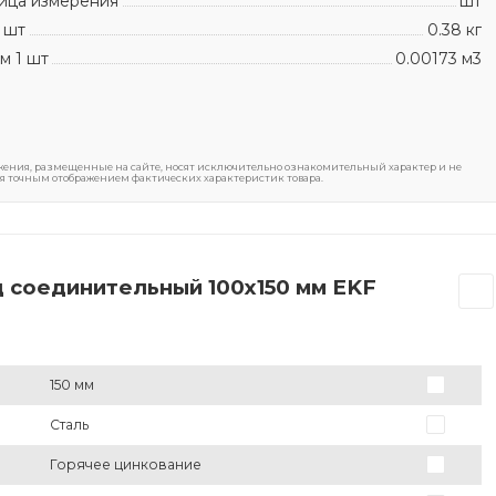
ица измерения
шт
 шт
0.38 кг
м 1 шт
0.00173 м3
ения, размещенные на сайте, носят исключительно ознакомительный характер и не
я точным отображением фактических характеристик товара.
 соединительный 100x150 мм EKF
150 мм
Сталь
Горячее цинкование