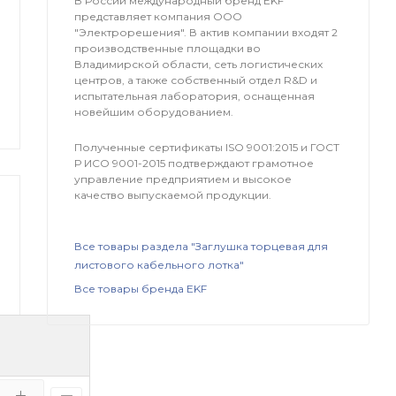
В России международный бренд EKF
представляет компания OOO
"Электрорешения". В актив компании входят 2
производственные площадки во
Владимирской области, сеть логистических
центров, а также собственный отдел R&D и
испытательная лаборатория, оснащенная
новейшим оборудованием.
Полученные сертификаты ISO 9001:2015 и ГОСТ
Р ИСО 9001-2015 подтверждают грамотное
управление предприятием и высокое
качество выпускаемой продукции.
Все товары раздела "Заглушка торцевая для
листового кабельного лотка"
Все товары бренда EKF