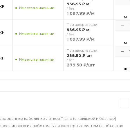
936.95 ₽
м
KF
Имеется в наличии
/ без:
1 097.99 ₽
/м
м
При авторизации:
936.95 ₽
м
KF
Имеется в наличии
/ без:
1 097.99 ₽
/м
м
При авторизации:
238.50 ₽
шт
KF
Имеется в наличии
/ без:
279.50 ₽
/шт
шт
ованных кабельных лотков T-Line (с крышкой и без нее)
расс силовых и слаботочных инженерных систем на объектах