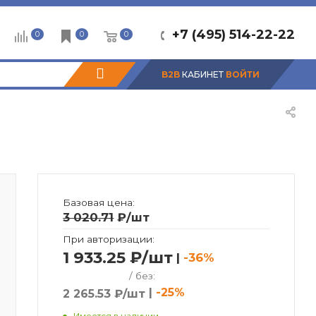
+7 (495) 514-22-22
0
0
0
B2B
КАБИНЕТ
ВОЙТИ
Базовая цена:
3 020.71
₽
/шт
При авторизации:
1 933.25 ₽/шт
|
-36%
/ без:
|
-25%
2 265.53 ₽/шт
Имеется в наличии