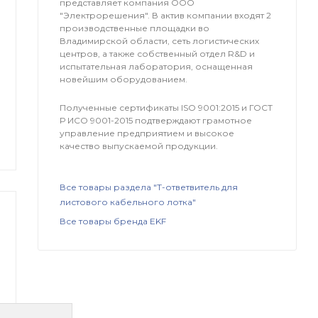
представляет компания OOO
"Электрорешения". В актив компании входят 2
производственные площадки во
Владимирской области, сеть логистических
центров, а также собственный отдел R&D и
испытательная лаборатория, оснащенная
новейшим оборудованием.
Полученные сертификаты ISO 9001:2015 и ГОСТ
Р ИСО 9001-2015 подтверждают грамотное
управление предприятием и высокое
качество выпускаемой продукции.
Все товары раздела "Т-ответвитель для
листового кабельного лотка"
Все товары бренда EKF