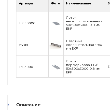
Артикул
Фото
Наименование
Б
Лоток
неперфорированный
E
L5030000
50х300х3000-0,8 мм
EKF
Пластина
соединительная h=50
E
c5010
мм EKF
Лоток
перфорированный
E
L5030001
50х300х3000-0,8 мм
EKF
Описание