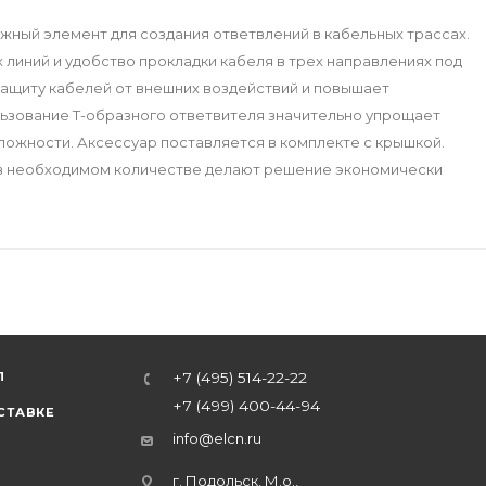
ный элемент для создания ответвлений в кабельных трассах.
иний и удобство прокладки кабеля в трех направлениях под
защиту кабелей от внешних воздействий и повышает
льзование Т-образного ответвителя значительно упрощает
ложности. Аксессуар поставляется в комплекте с крышкой.
о в необходимом количестве делают решение экономически
Л
+7 (495) 514-22-22
+7 (499) 400-44-94
СТАВКЕ
info@elcn.ru
г. Подольск, М.о.,