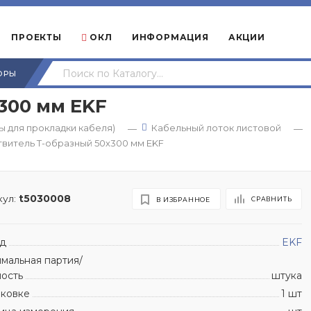
ПРОЕКТЫ
ОКЛ
ИНФОРМАЦИЯ
АКЦИИ
ОРЫ
300 мм EKF
 для прокладки кабеля)
Кабельный лоток листовой
—
—
витель Т-образный 50х300 мм EKF
ул:
t5030008
СРАВНИТЬ
В ИЗБРАННОЕ
д
EKF
мальная партия/
ность
штука
аковке
1 шт