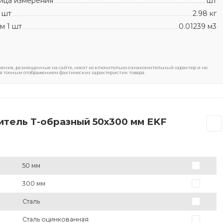
ица измерения
шт
 шт
2.98 кг
м 1 шт
0.01239 м3
ения, размещенные на сайте, носят исключительно ознакомительный характер и не
я точным отображением фактических характеристик товара.
итель Т-образный 50х300 мм EKF
50 мм
300 мм
Сталь
Сталь оцинкованная