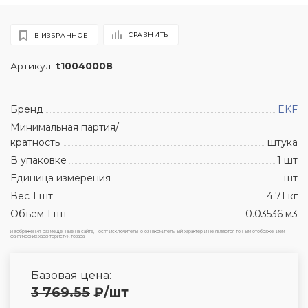
СРАВНИТЬ
В ИЗБРАННОЕ
Артикул:
t10040008
Бренд
EKF
Минимальная партия/
кратность
штука
В упаковке
1 шт
Единица измерения
шт
Вес 1 шт
4.71 кг
Объем 1 шт
0.03536 м3
Изображения, размещенные на сайте, носят исключительно ознакомительный характер и не являются точным отображением
фактических характеристик товара.
Базовая цена:
3 769.55
₽
/шт