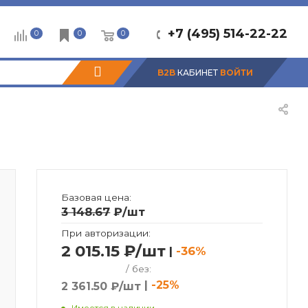
+7 (495) 514-22-22
0
0
0
B2B
КАБИНЕТ
ВОЙТИ
Базовая цена:
3 148.67
₽
/шт
При авторизации:
2 015.15 ₽/шт
|
-36%
/ без:
|
-25%
2 361.50 ₽/шт
Имеется в наличии