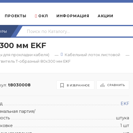
ПРОЕКТЫ
ОКЛ
ИНФОРМАЦИЯ
АКЦИИ
ОРЫ
300 мм EKF
 для прокладки кабеля)
Кабельный лоток листовой
—
—
витель Т-образный 80х300 мм EKF
ул:
t8030008
СРАВНИТЬ
В ИЗБРАННОЕ
д
EKF
мальная партия/
ность
штука
аковке
1 шт