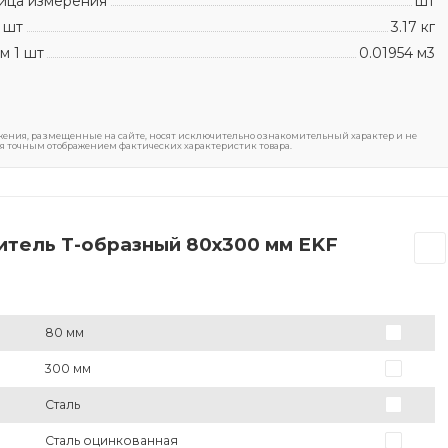
ица измерения
шт
 шт
3.17 кг
м 1 шт
0.01954 м3
ения, размещенные на сайте, носят исключительно ознакомительный характер и не
я точным отображением фактических характеристик товара.
итель Т-образный 80х300 мм EKF
80 мм
300 мм
Сталь
Сталь оцинкованная