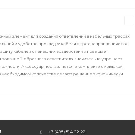
ный элемент для создания ответвлений в кабельных трассах.
иний и удобство прокладки кабеля в трех направлениях под
защиту кабелей от внешних воздействий и повышает
льзование Т-образного ответвителя значительно упрощает
ложности. Аксессуар поставляется в комплекте с крышкой.
о в необходимом количестве делают решение экономически
Л
+7 (495) 514-22-22