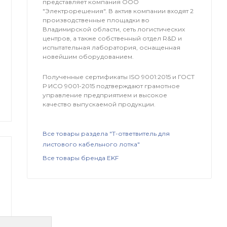
представляет компания OOO
"Электрорешения". В актив компании входят 2
производственные площадки во
Владимирской области, сеть логистических
центров, а также собственный отдел R&D и
испытательная лаборатория, оснащенная
новейшим оборудованием.
Полученные сертификаты ISO 9001:2015 и ГОСТ
Р ИСО 9001-2015 подтверждают грамотное
управление предприятием и высокое
качество выпускаемой продукции.
Все товары раздела "Т-ответвитель для
листового кабельного лотка"
Все товары бренда EKF