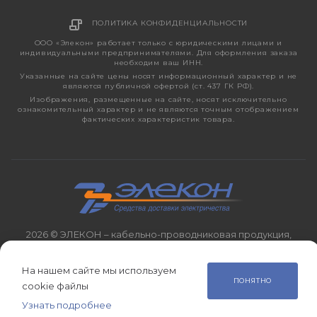
ПОЛИТИКА КОНФИДЕНЦИАЛЬНОСТИ
ООО «Элекон» работает только с юридическими лицами и
индивидуальными предпринимателями. Для оформления заказа
необходим ваш ИНН.
Указанные на сайте цены носят информационный характер и не
являются публичной офертой (ст. 437 ГК РФ).
Изображения, размещенные на сайте, носят исключительно
ознакомительный характер и не являются точным отображением
фактических характеристик товара.
2026 © ЭЛЕКОН – кабельно-проводниковая продукция,
электротехническая продукция, светотехника с 1998 года.
На нашем сайте мы используем
ПОНЯТНО
cookie файлы
Узнать подробнее