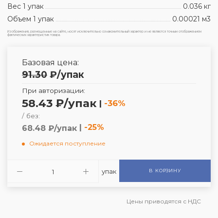
Вес 1 упак
0.036 кг
Объем 1 упак
0.00021 м3
Изображения, размещенные на сайте, носят исключительно ознакомительный характер и не являются точным отображением
фактических характеристик товара.
Базовая цена:
91.30
₽
/упак
При авторизации:
58.43 ₽/упак
|
-36%
/ без:
|
-25%
68.48 ₽/упак
Ожидается поступление
упак
В КОРЗИНУ
Цены приводятся с НДС