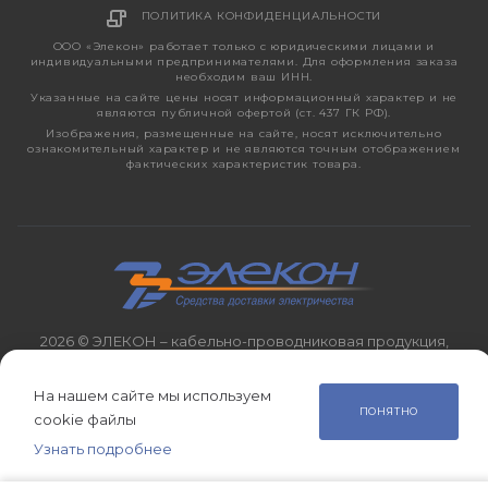
ПОЛИТИКА КОНФИДЕНЦИАЛЬНОСТИ
ООО «Элекон» работает только с юридическими лицами и
индивидуальными предпринимателями. Для оформления заказа
необходим ваш ИНН.
Указанные на сайте цены носят информационный характер и не
являются публичной офертой (ст. 437 ГК РФ).
Изображения, размещенные на сайте, носят исключительно
ознакомительный характер и не являются точным отображением
фактических характеристик товара.
2026 © ЭЛЕКОН – кабельно-проводниковая продукция,
электротехническая продукция, светотехника с 1998 года.
На нашем сайте мы используем
ПОНЯТНО
cookie файлы
Узнать подробнее