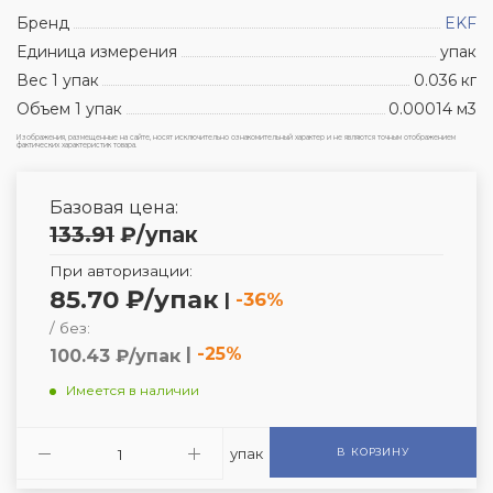
Бренд
EKF
Единица измерения
упак
Вес 1 упак
0.036 кг
Объем 1 упак
0.00014 м3
Изображения, размещенные на сайте, носят исключительно ознакомительный характер и не являются точным отображением
фактических характеристик товара.
Базовая цена:
133.91
₽
/упак
При авторизации:
85.70 ₽/упак
|
-36%
/ без:
|
-25%
100.43 ₽/упак
Имеется в наличии
упак
В КОРЗИНУ