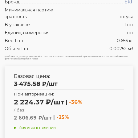
Бренд
EKF
Минимальная партия/
кратность
штука
В упаковке
1 шт
Единица измерения
шт
Вес 1 шт
0.656 кг
Объем 1 шт
0.00252 м3
Изображения, размещенные на сайте, носят исключительно ознакомительный характер и не являются точным отображением
фактических характеристик товара.
Базовая цена:
3 475.58
₽
/шт
При авторизации:
2 224.37 ₽/шт
|
-36%
/ без:
|
-25%
2 606.69 ₽/шт
Имеется в наличии