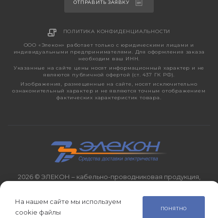
ОТПРАВИТЬ ЗАЯВКУ
ПОЛИТИКА КОНФИДЕНЦИАЛЬНОСТИ
ООО «Элекон» работает только с юридическими лицами и
индивидуальными предпринимателями. Для оформления заказа
необходим ваш ИНН.
Указанные на сайте цены носят информационный характер и не
являются публичной офертой (ст. 437 ГК РФ).
Изображения, размещенные на сайте, носят исключительно
ознакомительный характер и не являются точным отображением
фактических характеристик товара.
2026 © ЭЛЕКОН – кабельно-проводниковая продукция,
электротехническая продукция, светотехника с 1998 года.
На нашем сайте мы используем
ПОНЯТНО
cookie файлы