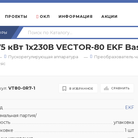
ПРОЕКТЫ
ОКЛ
ИНФОРМАЦИЯ
АКЦИИ
ОРЫ
5 кВт 1х230В VECTOR-80 EKF Ba
Пускорегулирующая аппаратура
Преобразователь ч
—
—
sic
ул:
VT80-0R7-1
СРАВНИТЬ
В ИЗБРАННОЕ
д
EKF
мальная партия/
ность
упаковка
аковке
1 шт