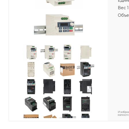
Един
Вес 1
Объе
Изображ
являютс