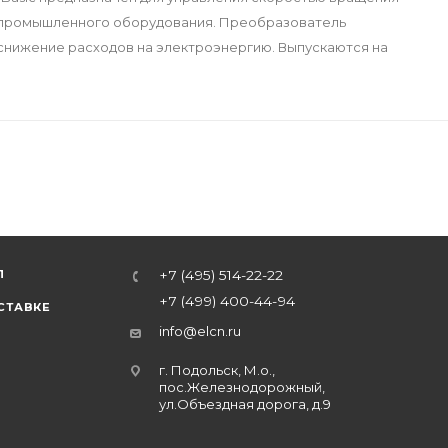
 промышленного оборудования. Преобразователь
снижение расходов на электроэнергию. Выпускаются на
Л
+7 (495) 514-22-22
+7 (499) 400-44-94
СТАВКЕ
info@elcn.ru
г. Подольск, М.о.,
пос.Железнодорожный,
ул.Объездная дорога, д.9