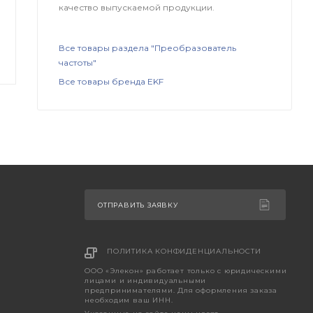
качество выпускаемой продукции.
Все товары раздела "Преобразователь
частоты"
Все товары бренда EKF
ОТПРАВИТЬ ЗАЯВКУ
ПОЛИТИКА КОНФИДЕНЦИАЛЬНОСТИ
ООО «Элекон» работает только с юридическими
лицами и индивидуальными
предпринимателями. Для оформления заказа
необходим ваш ИНН.