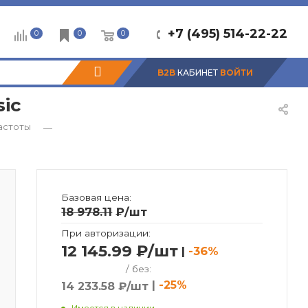
+7 (495) 514-22-22
0
0
0
B2B
КАБИНЕТ
ВОЙТИ
sic
астоты
—
Базовая цена:
18 978.11
₽
/шт
При авторизации:
12 145.99 ₽/шт
|
-36%
/ без:
|
-25%
14 233.58 ₽/шт
Имеется в наличии