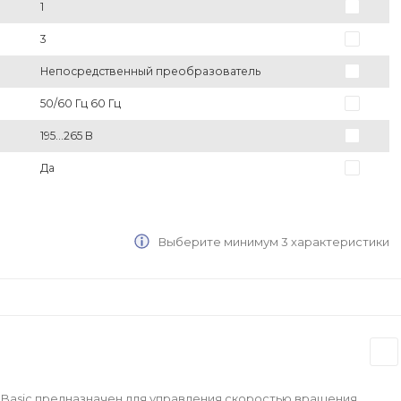
1
3
Непосредственный преобразователь
50/60 Гц 60 Гц
195...265 В
Да
Выберите минимум 3 характеристики
Basic предназначен для управления скоростью вращения