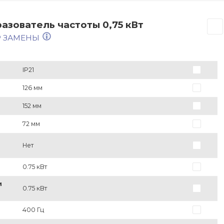
азователь частоты 0,75 кВт
Р ЗАМЕНЫ
IP21
126 мм
152 мм
72 мм
Нет
0.75 кВт
и
0.75 кВт
400 Гц