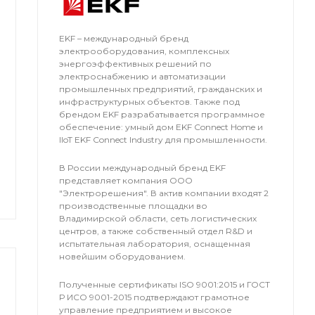
EKF – международный бренд
электрооборудования, комплексных
энергоэффективных решений по
электроснабжению и автоматизации
промышленных предприятий, гражданских и
инфраструктурных объектов. Также под
брендом EKF разрабатывается программное
обеспечение: умный дом EKF Connect Home и
IIoT EKF Connect Industry для промышленности.
В России международный бренд EKF
представляет компания OOO
"Электрорешения". В актив компании входят 2
производственные площадки во
Владимирской области, сеть логистических
центров, а также собственный отдел R&D и
испытательная лаборатория, оснащенная
новейшим оборудованием.
Полученные сертификаты ISO 9001:2015 и ГОСТ
Р ИСО 9001-2015 подтверждают грамотное
управление предприятием и высокое