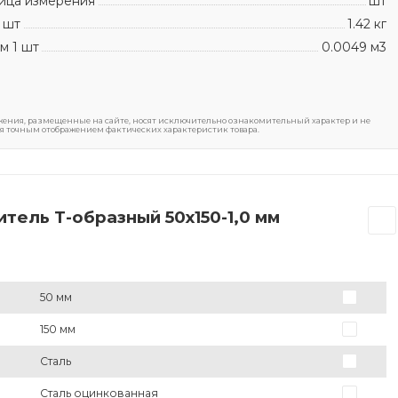
ица измерения
шт
 шт
1.42 кг
м 1 шт
0.0049 м3
ения, размещенные на сайте, носят исключительно ознакомительный характер и не
я точным отображением фактических характеристик товара.
тель Т-образный 50х150-1,0 мм
50 мм
150 мм
Сталь
Сталь оцинкованная