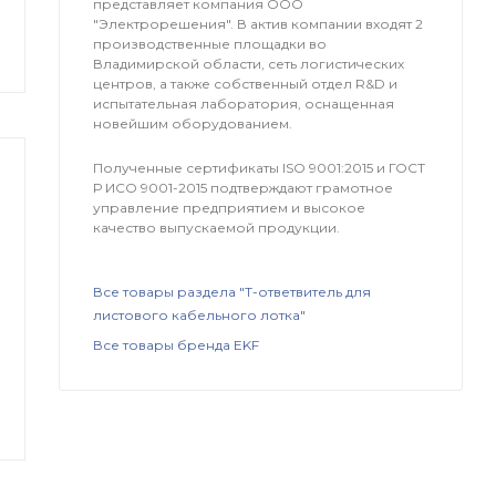
представляет компания OOO
"Электрорешения". В актив компании входят 2
производственные площадки во
Владимирской области, сеть логистических
центров, а также собственный отдел R&D и
испытательная лаборатория, оснащенная
новейшим оборудованием.
Полученные сертификаты ISO 9001:2015 и ГОСТ
Р ИСО 9001-2015 подтверждают грамотное
управление предприятием и высокое
качество выпускаемой продукции.
Все товары раздела "Т-ответвитель для
листового кабельного лотка"
Все товары бренда EKF