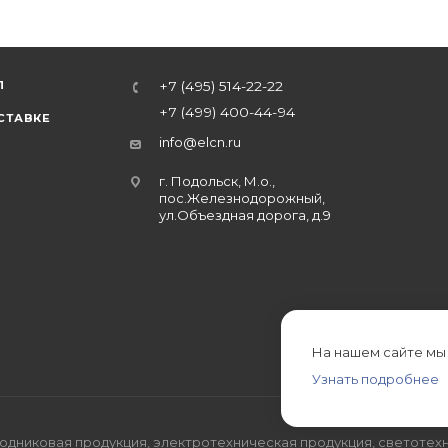
Л
+7 (495) 514-22-22
+7 (499) 400-44-94
СТАВКЕ
info@elcn.ru
г. Подольск, М.о.,
пос.Железнодорожный,
ул.Объездная дорога, д.9
На нашем сайте мы
Узнать подробнее
дниковая продукция, электротехническая продукция, светотехн