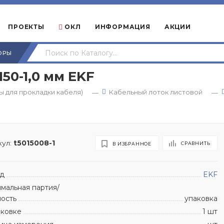
ПРОЕКТЫ
ОКЛ
ИНФОРМАЦИЯ
АКЦИИ
ОРЫ
50-1,0 мм EKF
 для прокладки кабеля)
Кабельный лоток листовой
—
—
ул:
t5015008-1
СРАВНИТЬ
В ИЗБРАННОЕ
д
EKF
мальная партия/
ность
упаковка
аковке
1 шт