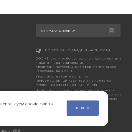
ОТПРАВИТЬ ЗАЯВКУ
ПОЛИТИКА КОНФИДЕНЦИАЛЬНОСТИ
ООО «Элекон» работает только с юридическими
лицами и индивидуальными
предпринимателями. Для оформления заказа
необходим ваш ИНН.
Указанные на сайте цены носят
информационный характер и не являются
публичной офертой (ст. 437 ГК РФ).
Изображения, размещенные на сайте, носят
исключительно ознакомительный характер и не
являются точным отображением фактических
характеристик товара.
 используем cookie файлы
ПОНЯТНО
ика с 1998