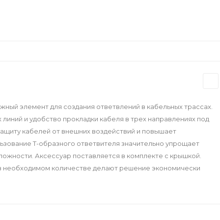
ный элемент для создания ответвлений в кабельных трассах.
иний и удобство прокладки кабеля в трех направлениях под
защиту кабелей от внешних воздействий и повышает
льзование Т-образного ответвителя значительно упрощает
ложности. Аксессуар поставляется в комплекте с крышкой.
о в необходимом количестве делают решение экономически