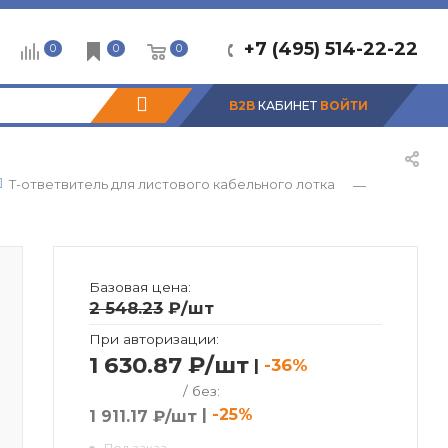
+7 (495) 514-22-22
0
0
0
B2B
КАБИНЕТ
ВОЙТИ
Т-ответвитель для листового кабельного лотка
—
Базовая цена:
2 548.23
₽
/шт
При авторизации:
1 630.87 ₽/шт
|
-36%
/ без:
|
-25%
1 911.17 ₽/шт
Под заказ