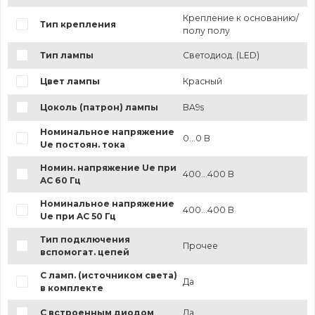
Крепление к основанию/
Тип крепления
полу полу
Тип лампы
Светодиод. (LED)
Цвет лампы
Красный
Цоколь (патрон) лампы
BA9s
Номинальное напряжение
0...0 В
Ue постоян. тока
Номин. напряжение Ue при
400...400 В
AC 60 Гц
Номинальное напряжение
400...400 В
Ue при AC 50 Гц
Тип подключения
Прочее
вспомогат. цепей
С ламп. (источником света)
Да
в комплекте
С встроенным диодом
Да