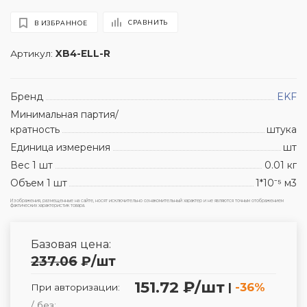
СРАВНИТЬ
В ИЗБРАННОЕ
Артикул:
XB4-ELL-R
Бренд
EKF
Минимальная партия/
кратность
штука
Единица измерения
шт
Вес 1 шт
0.01 кг
Объем 1 шт
1*10⁻⁵ м3
Изображения, размещенные на сайте, носят исключительно ознакомительный характер и не являются точным отображением
фактических характеристик товара.
Базовая цена:
237.06
₽
/шт
151.72 ₽/шт
|
-36%
При авторизации:
/ без: