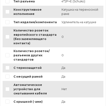
Тип разъема
4*2P+E (Schuko)
Конструктивное
Катушка на переносной
исполнение
раме
Тип изделия/компонента
Удлинитель на катушке
Количество розеток
европейского стандарта
0
(без заземляющего
контакта)
Количество розеток/
разъемов других
0
стандартов
С термозащитой
Да
С несущей рамой
Да
Автоматическое
устройство для
Нет
сматывания кабеля
С крышкой (-ами)
Да