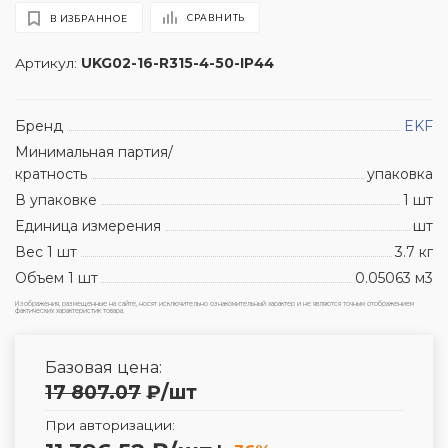
СРАВНИТЬ
В ИЗБРАННОЕ
Артикул:
UKG02-16-R315-4-50-IP44
Бренд
EKF
Минимальная партия/
кратность
упаковка
В упаковке
1 шт
Единица измерения
шт
Вес 1 шт
3.7 кг
Объем 1 шт
0.05063 м3
Изображения, размещенные на сайте, носят исключительно ознакомительный характер и не являются точным отображением
фактических характеристик товара.
Базовая цена:
17 807.07
₽
/шт
При авторизации: