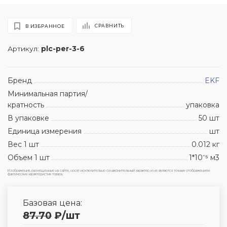
СРАВНИТЬ
В ИЗБРАННОЕ
Артикул:
plc-per-3-6
Бренд
EKF
Минимальная партия/
кратность
упаковка
В упаковке
50 шт
Единица измерения
шт
Вес 1 шт
0.012 кг
Объем 1 шт
1*10⁻⁵ м3
Изображения, размещенные на сайте, носят исключительно ознакомительный характер и не являются точным отображением
фактических характеристик товара.
Базовая цена:
87.70
₽
/шт