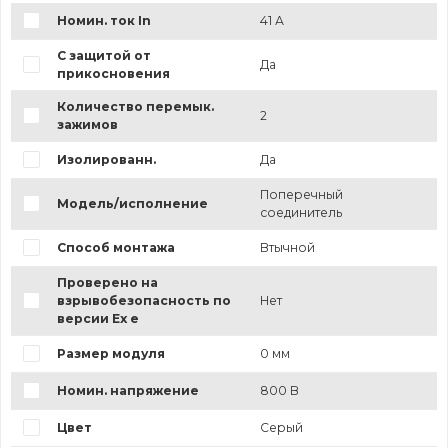
Номин. ток In
41 А
С защитой от
Да
прикосновения
Количество перемык.
2
зажимов
Изолированн.
Да
Поперечный
Модель/исполнение
соединитель
Способ монтажа
Втычной
Проверено на
взрывобезопасность по
Нет
версии Ex e
Размер модуля
0 мм
Номин. напряжение
800 В
Цвет
Серый