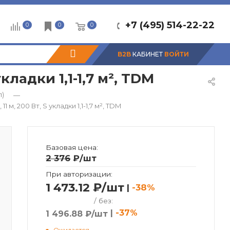
+7 (495) 514-22-22
0
0
0
B2B
КАБИНЕТ
ВОЙТИ
ладки 1,1-1,7 м², TDM
л)
—
м, 200 Вт, S укладки 1,1-1,7 м², TDM
Базовая цена:
2 376
₽
/шт
При авторизации:
1 473.12 ₽/шт
|
-38%
/ без:
|
-37%
1 496.88 ₽/шт
Ожидается