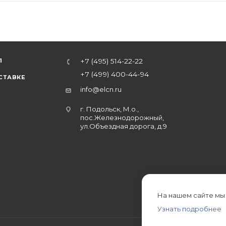
Л
+7 (495) 514-22-22
+7 (499) 400-44-94
СТАВКЕ
info@elcn.ru
г. Подольск, М.о.,
пос.Железнодорожный,
ул.Объездная дорога, д.9
На нашем сайте мы
Узнать подробнее