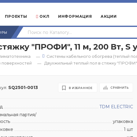
ПРОЕКТЫ
ОКЛ
ИНФОРМАЦИЯ
АКЦИИ
ОРЫ
жку "ПРОФИ", 11 м, 200 Вт, S ук
климатотехника
Системы кабельного обогрева (теплый по
—
в поверхностей
Двухжильный теплый пол в стяжку "ПРОФИ", 11 
—
ул:
SQ2501-0013
СРАВНИТЬ
В ИЗБРАННОЕ
д
TDM ЕLECTRIC
мальная партия/
ность
упаковка
аковке
1 шт