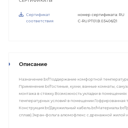
СЕРТИФИКАТЫ
Сертификат
номер сертификата: RU
соответствия
С-RU.РТ01.В.03406/21
Описание
Назначение:br/Поддержание комфортной температуры
Применение:br/Гостиные, кухни, ванные комнаты, сан
монтажа в стяжку.Возможность укладки в помещения
температурных условий в помещении.Гофрированная тр
Конструкция:br/Двухжильный кабель.br/Материалы:br/
сплав).Экран-фольга алюмофлекс с дренажной жилой из