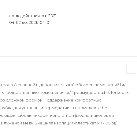
срок действия: от: 2021-
04-02 до: 2026-04-01
 пола.Основной и дополнительный обогрев помещений.br/
узлы, общественные помещения.br/Преимущества:br/Легкость
х со сложной формой.Поддержание комфортных
убка для установки термодатчика в комплекте.br/
Греющий кабель-нихром, константан (медно-никелевый
 луженой меди.Внешняя изоляция-пластикат ИТ-105.br/