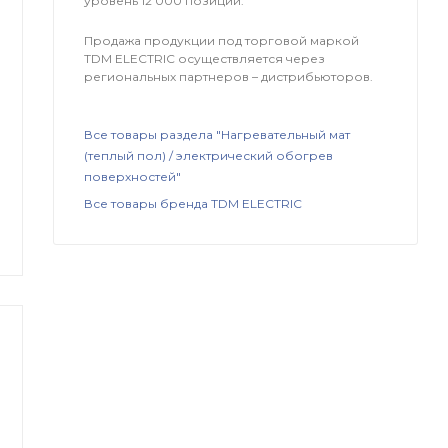
уровень 12 000 позиций.
Продажа продукции под торговой маркой
TDM ЕLECTRIC осуществляется через
региональных партнеров – дистрибьюторов.
Все товары раздела "Нагревательный мат
(теплый пол) / электрический обогрев
поверхностей"
Все товары бренда TDM ЕLECTRIC