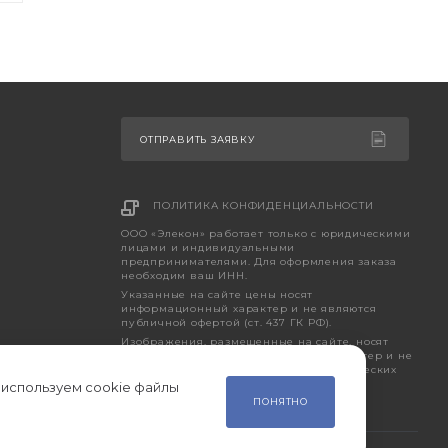
ОТПРАВИТЬ ЗАЯВКУ
ПОЛИТИКА КОНФИДЕНЦИАЛЬНОСТИ
ООО «Элекон» работает только с юридическими
лицами и индивидуальными
предпринимателями. Для оформления заказа
необходим ваш ИНН.
Указанные на сайте цены носят
информационный характер и не являются
публичной офертой (ст. 437 ГК РФ).
Изображения, размещенные на сайте, носят
исключительно ознакомительный характер и не
являются точным отображением фактических
характеристик товара.
 используем cookie файлы
ПОНЯТНО