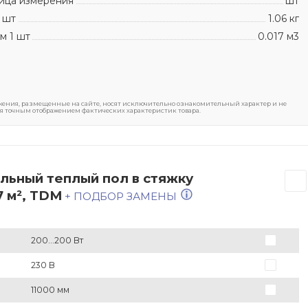
ица измерения
шт
 шт
1.06 кг
м 1 шт
0.017 м3
ения, размещенные на сайте, носят исключительно ознакомительный характер и не
я точным отображением фактических характеристик товара.
льный теплый пол в стяжку
,7 м², TDM
+ ПОДБОР ЗАМЕНЫ
200...200 Вт
230 В
11000 мм