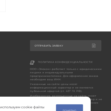
ОТПРАВИТЬ ЗАЯВКУ
ПОЛИТИКА КОНФИДЕНЦИАЛЬНОСТИ
ООО «Элекон» работает только с юридическими
лицами и индивидуальными
предпринимателями. Для оформления заказа
необходим ваш ИНН.
Указанные на сайте цены носят
информационный характер и не являются
публичной офертой (ст. 437 ГК РФ).
Изображения, размещенные на сайте, носят
исключительно ознакомительный характер и не
являются точным отображением фактических
характеристик товара.
 используем cookie файлы
ПОНЯТНО