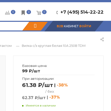
+7 (495) 514-22-22
0
0
0
B2B
КАБИНЕТ
ВОЙТИ
нтактом
Вилка с/з круглая белая 10А 250В TDM
—
Базовая цена:
99
₽
/шт
При авторизации:
61.38 ₽/шт
|
-38%
/ без:
|
-37%
62.37 ₽/шт
Имеется в наличии