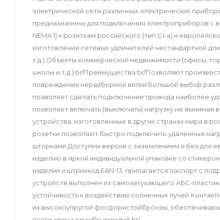
электрической сети различных электрических прибор
предназначены для подключения электроприборов с ви
NEMA 1) к розеткам российского (тип С1-а) и европейс
изготовления сетевых удлинителей нестандартной дли
т.д.).Объекты коммерческой недвижимости (офисы, тор
школы и т.д.).br/Преимущества:br/Позволяют произвес
повреждения неразборной вилки.Большой выбор различ
позволяет сделать подключение провода наиболее у
позволяет включать (выключать) нагрузку не вынимая 
устройства, изготовленные в других странах мира в р
розетки позволяют быстро подключить удаленные нагр
шторками.Доступны версии с заземлением и без для е
изделию в яркой индивидуальной упаковке со стикеро
изделии и штрихкод EAN-13, прилагается паспорт с по
устройств выполнен из самозатухающего АБС-пластик
устойчивость к воздействию солнечных лучей.Контактн
из высокоупругой фосфористойбронзы, обеспечивающ
всего срока службы изделий.br/