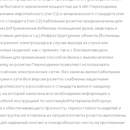
ов бытового назначения мощностью до 4 кВт.Переходники
лками европейского (тип С2) и американского стандарта (тип
кого стандарта (тип С2).Кабельные розетки предназначены для
ны.br/Применение:br/Жилые помещения (дома, квартиры и
говые центры и т.д.).Инфраструктурные объекты (больницы,
ти ремонт электрошнура в случае выхода из строя или
ных моделей, как с прямым, так и с боковым вводом,
добным для применения способом.Вилка с выключателем
вилку из розетки.Переходники позволяют использовать
оссийских электрических сетях, без замены вилки.Кабельные
узки к сети.Все версии розеток снабжены защитными
вропейского и российского стандарта вилок.К каждому
м, на который нанесена вся необходимая информация о
дробной инструкцией по монтажуbr/Материалы:br/Корпус
а и обеспечивающего прочность, термостойкость изделий и
ая группа изготовлена из латуни.Контакты розеток выполнены
ей надежный контакт и пожаробезопас-ность на протяжении