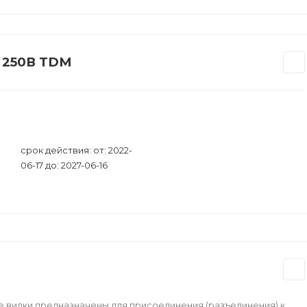
А 250В TDM
срок действия: от: 2022-
06-17 до: 2027-06-16
 вилки предназначены для присоединения (разъединения) к