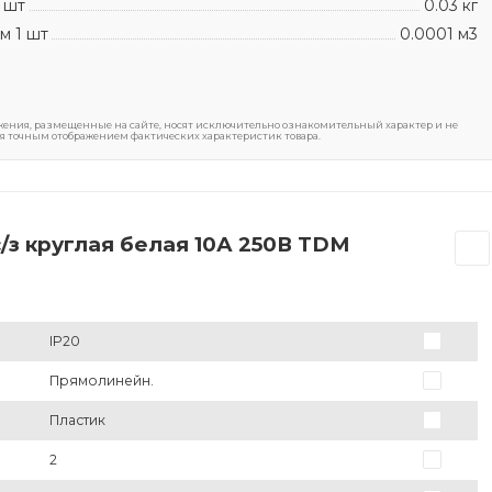
 шт
0.03 кг
м 1 шт
0.0001 м3
ения, размещенные на сайте, носят исключительно ознакомительный характер и не
я точным отображением фактических характеристик товара.
/з круглая белая 10А 250В TDM
IP20
Прямолинейн.
Пластик
2