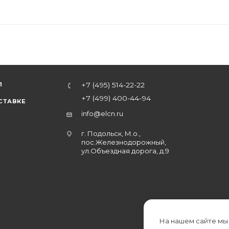
Л
+7 (495) 514-22-22
+7 (499) 400-44-94
СТАВКЕ
info@elcn.ru
г. Подольск, М.о.,
пос.Железнодорожный,
ул.Объездная дорога, д.9
На нашем сайте мы