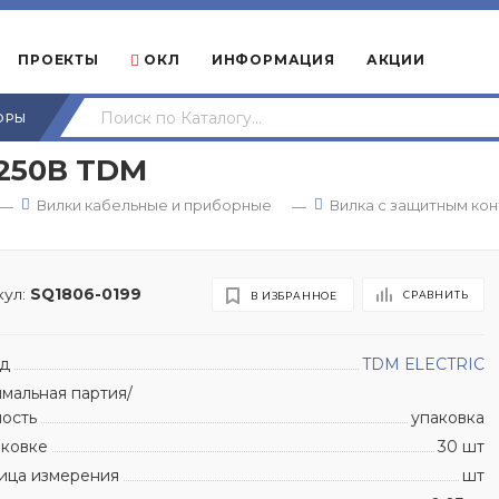
ПРОЕКТЫ
ОКЛ
ИНФОРМАЦИЯ
АКЦИИ
ОРЫ
 250В TDM
Вилки кабельные и приборные
Вилка с защитным ко
—
—
ул:
SQ1806-0199
СРАВНИТЬ
В ИЗБРАННОЕ
д
TDM ЕLECTRIC
мальная партия/
ность
упаковка
аковке
30 шт
ица измерения
шт