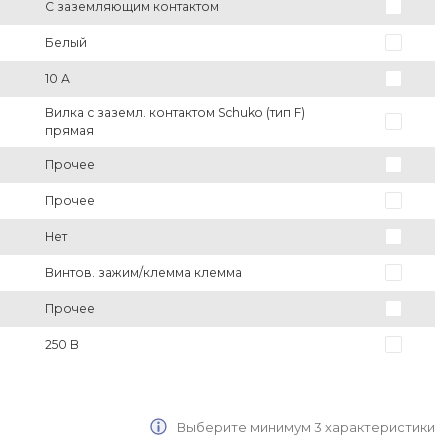
С заземляющим контактом
Белый
10 А
Вилка с заземл. контактом Schuko (тип F)
прямая
Прочее
Прочее
Нет
Винтов. зажим/клемма клемма
Прочее
250 В
Выберите минимум 3 характеристики