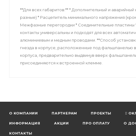
**Для всех габаритов:** * Дополнительный и аварийный 
разные) * Расцепитель минимального напряжения (кром
Межфазные перегородки * Соединительные пластины 
контакты универсальны и подходят для всех автомати
алюминиевым и медным проводами. **Способ установки
гнезда в корпусе, расположенные под фальшпанелью в
корпуса, предварительно выдвинув вверх фальшпанели
присоединяются к встроенной клемме.
О КОМПАНИИ
ПАРТНЕРАМ
ПРОЕКТЫ
ОК
ИНФОРМАЦИЯ
АКЦИИ
ПРО ОПЛАТУ
О ДО
КОНТАКТЫ