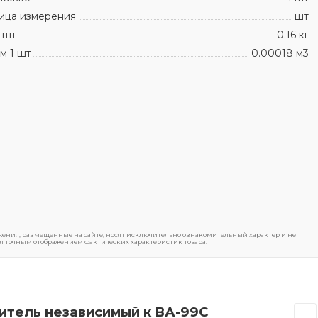
ица измерения
шт
 шт
0.16 кг
м 1 шт
0.00018 м3
ения, размещенные на сайте, носят исключительно ознакомительный характер и не
я точным отображением фактических характеристик товара.
итель независимый к ВА-99С