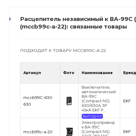
Расцепитель независимый к ВА-99С 
(mccb99c-a-22): связанные товары
ПОДХОДИТ К ТОВАРУ MCCB99C-A-22
Артикул
Фото
Наименование
Бренд
Выключатель
автоматический
ВА-99C
mccb99C-630-
(Compact NS)
EKF
630
630/630А 3P
45кА EKF P...
ВЫГОДНО!
Электропривод
к ВА-99С
(Compact NS)
EKF
mccb99c-a-20