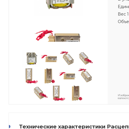
Един
Вес 1
Объе
Изображ
являютс
Технические характеристики Расцеп