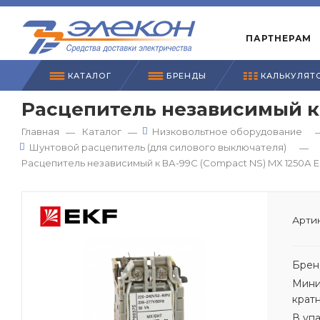
ПАРТНЕРАМ
КАТАЛОГ
БРЕНДЫ
КАЛЬКУЛЯТ
Расцепитель независимый к 
Главная
Каталог
Низковольтное оборудование
—
—
Шунтовой расцепитель (для силового выключателя)
—
Расцепитель независимый к ВА-99С (Compact NS) MX 1250А 
Артик
Брен
Мини
крат
В уп