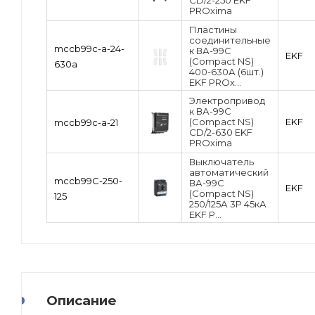
CD/2-250 EKF
PROxima
Пластины
соединительные
mccb99c-a-24-
к ВА-99С
EKF
(Compact NS)
630a
400-630А (6шт.)
EKF PROx...
Электропривод
к ВА-99С
(Compact NS)
EKF
mccb99c-a-21
CD/2-630 EKF
PROxima
Выключатель
автоматический
mccb99C-250-
ВА-99C
EKF
(Compact NS)
125
250/125А 3P 45кА
EKF P...
Описание