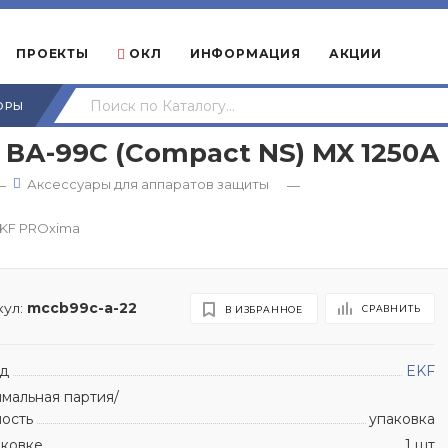
ПРОЕКТЫ
ОКЛ
ИНФОРМАЦИЯ
АКЦИИ
ОРЫ
ВА-99С (Compact NS) MX 1250А
Аксессуары для аппаратов защиты
—
—
EKF PROxima
ул:
mccb99c-a-22
СРАВНИТЬ
В ИЗБРАННОЕ
д
EKF
мальная партия/
ность
упаковка
аковке
1 шт