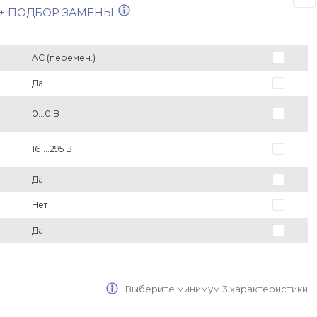
+ ПОДБОР ЗАМЕНЫ
AC (перемен.)
Да
0...0 В
161...295 В
Да
Нет
Да
Выберите минимум 3 характеристики