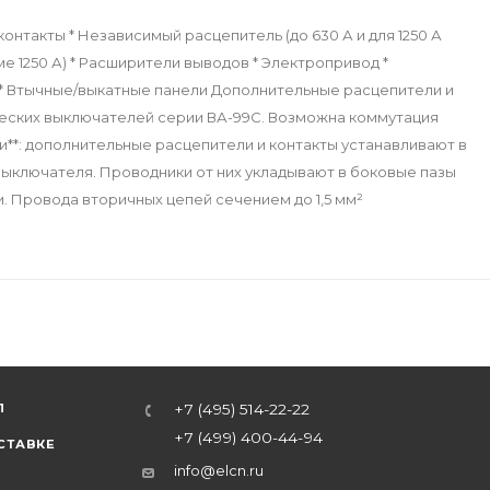
контакты * Независимый расцепитель (до 630 А и для 1250 А
е 1250 А) * Расширители выводов * Электропривод *
* Втычные/выкатные панели Дополнительные расцепители и
ческих выключателей серии ВА-99С. Возможна коммутация
**: дополнительные расцепители и контакты устанавливают в
ыключателя. Проводники от них укладывают в боковые пазы
. Провода вторичных цепей сечением до 1,5 мм²
Л
+7 (495) 514-22-22
+7 (499) 400-44-94
СТАВКЕ
info@elcn.ru