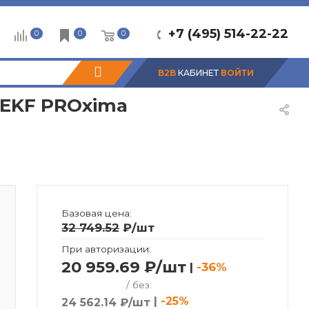
+7 (495) 514-22-22
0
0
0
B2B
КАБИНЕТ
ВОЙТИ
 EKF PROxima
Базовая цена:
32 749.52
₽
/шт
При авторизации:
20 959.69 ₽/шт
|
-36%
/ без:
|
-25%
24 562.14 ₽/шт