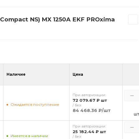
(Compact NS) MX 1250А EKF PROxima
Наличие
Цена
При авторизации:
72 079.67 ₽
шт
Ожидается поступление
/ без:
84 468.36 ₽
/шт
ш
При авторизации:
25 182.44 ₽
шт
Имеется в наличии
/ без: