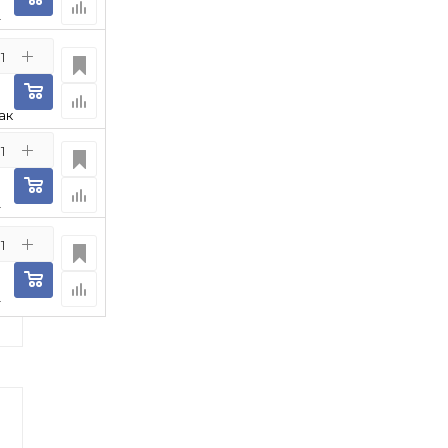
т
ак
т
т