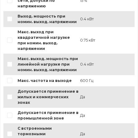
сети, допуски по
15 %
напряжению
Выход. мощность при
0.4 кВт
номин. выход. напряжении
Макс. выход при
квадратичной нагрузке
0.75 кВт
при номин. выход.
напряжении
Макс. выход. мощность при
линейной нагрузке при
0.4 кВт
номин. выход. напряжении
Макс. частота на выходе
600 Гц
Допускается применение в
жилых и коммерческих
Да
зонах
Допускается применение в
Да
промышленной зоне
С встроенными
тормозными
Да