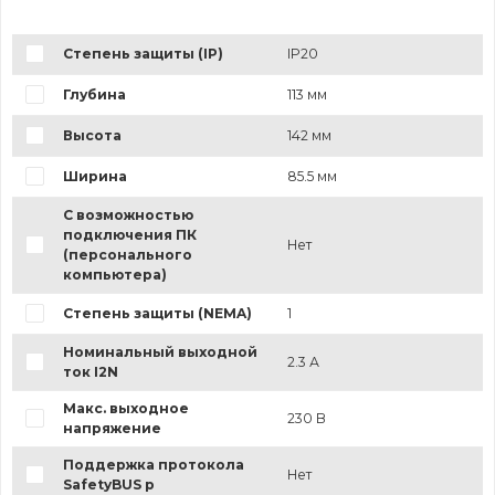
Степень защиты (IP)
IP20
Глубина
113 мм
Высота
142 мм
Ширина
85.5 мм
С возможностью
подключения ПК
Нет
(персонального
компьютера)
Степень защиты (NEMA)
1
Номинальный выходной
2.3 А
ток I2N
Макс. выходное
230 В
напряжение
Поддержка протокола
Нет
SafetyBUS p