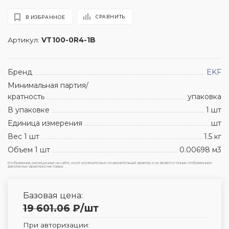
СРАВНИТЬ
В ИЗБРАННОЕ
Артикул:
VT100-0R4-1B
Бренд
EKF
Минимальная партия/
кратность
упаковка
В упаковке
1 шт
Единица измерения
шт
Вес 1 шт
1.5 кг
Объем 1 шт
0.00698 м3
Изображения, размещенные на сайте, носят исключительно ознакомительный характер и не являются точным отображением
фактических характеристик товара.
Базовая цена:
19 601.06
₽
/шт
При авторизации: