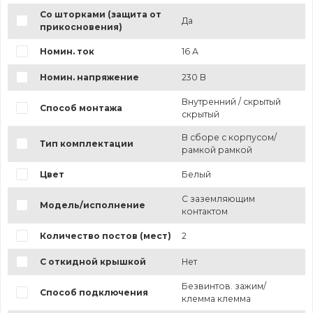
Со шторками (защита от
Да
прикосновения)
Номин. ток
16 А
Номин. напряжение
230 В
Внутренний / скрытый
Способ монтажа
скрытый
В сборе с корпусом/
Тип комплектации
рамкой рамкой
Цвет
Белый
С заземляющим
Модель/исполнение
контактом
Количество постов (мест)
2
С откидной крышкой
Нет
Безвинтов. зажим/
Способ подключения
клемма клемма