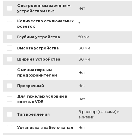
С встроенным зарядным
Нет
устройством USB
Количество отключаемых
2
розеток
Глубина устройства
50 мм
Высота устройства
80 мм
Ширина устройства
80 мм
С миниатюрным
Нет
предохранителем
Прозрачный
Нет
Для тяжелых условий в
Нет
соотв. с VDE
В распор (лапками) и
Тип крепления
винтами
Установка в кабель-канал
Нет