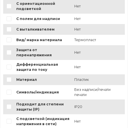
С ориентационной
Нет
подсветкой
С полем для надписи
Нет
С выталкивателем
Нет
Вид/ марка материала
Термопласт
Защита от
Нет
перенапряжения
Дифференциальная
Нет
защита по току
Материал
Пластик
Без надписи/печати
Символы/индикация
печати
Подходит для степени
IP20
защиты (IP)
С подсветкой (индикация
Нет
напряжения в сети)