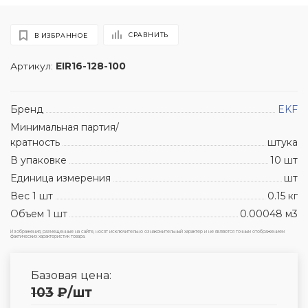
СРАВНИТЬ
В ИЗБРАННОЕ
Артикул:
EIR16-128-100
Бренд
EKF
Минимальная партия/
кратность
штука
В упаковке
10 шт
Единица измерения
шт
Вес 1 шт
0.15 кг
Объем 1 шт
0.00048 м3
Изображения, размещенные на сайте, носят исключительно ознакомительный характер и не являются точным отображением
фактических характеристик товара.
Базовая цена:
103
₽
/шт