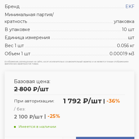
Бренд
EKF
Минимальная партия/
кратность
упаковка
В упаковке
10 шт
Единица измерения
шт
Вес 1 шт
0.056 кг
Объем 1 шт
0.00019 м3
Изображения, размещенные на сайте, носят исключительно ознакомительный характер и не являются точным отображением
фактических характеристик товара.
Базовая цена:
2 800
₽
/шт
1 792 ₽/шт
|
-36%
При авторизации:
/ без:
|
-25%
2 100 ₽/шт
Имеется в наличии