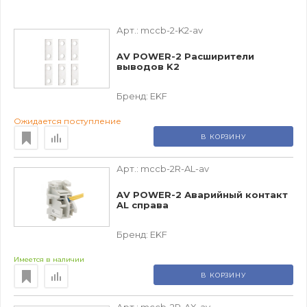
Арт.:
mccb-2-K2-av
AV POWER-2 Расширители
выводов K2
Бренд:
EKF
Ожидается поступление
В КОРЗИНУ
Арт.:
mccb-2R-AL-av
AV POWER-2 Аварийный контакт
AL справа
Бренд:
EKF
Имеется в наличии
В КОРЗИНУ
Арт.:
mccb-2R-AX-av