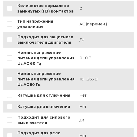
Количество нормально
0
замкнутых (НЗ) контактов
Тип напряжения
AC (перемен.)
управления
Подходит для защитного
Да
выключателя двигателя
Номин. напряжение
питания цепи управления
0...0 В
Us AC 60 Гц
Номин. напряжение
питания цепи управления
161...263 В
Us AC 50 Гц
Катушка для отлючения
Нет
Катушка для включения
Нет
Подходит для силового
Да
выключателя
Подходит для реле
Нет