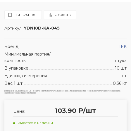
СРАВНИТЬ
В ИЗБРАННОЕ
Артикул:
YDN10D-KA-045
Бренд
IEK
Минимальная партия/
кратность
штука
В упаковке
10 шт
Единица измерения
шт
Вес 1 шт
0.36 кг
Изображения, размещенные на сайте, носят исключительно ознакомительный характер и не являются точным отображением
фактических характеристик товара.
103.90 ₽/шт
Цена:
Имеется в наличии