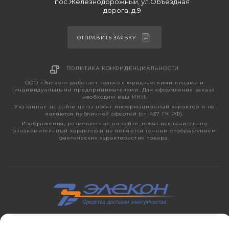
пос.Железнодорожный, ул.Объездная
дорога, д.9
ОТПРАВИТЬ ЗАЯВКУ
ПОЛИТИКА КОНФИДЕНЦИАЛЬНОСТИ
ООО «Элекон» работает только с юридическими лицами и
индивидуальными предпринимателями. Для оформления заказа
необходим ваш ИНН.
Указанные на сайте цены носят информационный характер и не
являются публичной офертой (ст. 437 ГК РФ).
Изображения, размещенные на сайте, носят исключительно
ознакомительный характер и не являются точным отображением
фактических характеристик товара.
2026 © ЭЛЕКОН – кабельно-проводниковая продукция,