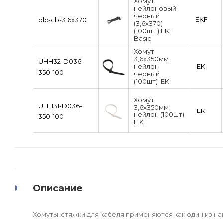
Хомут
нейлоновый
черный
EKF
plc-cb-3.6x370
(3,6х370)
(100шт.) EKF
Basic
Хомут
3,6х350мм
UHH32-D036-
нейлон
IEK
350-100
черный
(100шт) IEK
Хомут
UHH31-D036-
3,6х350мм
IEK
нейлон (100шт)
350-100
IEK
Описание
Хомуты-стяжки для кабеля применяются как один из н