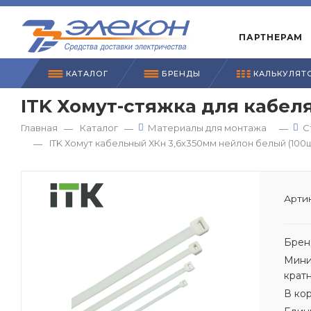
ПАРТНЕРАМ
КАТАЛОГ
БРЕНДЫ
КАЛЬКУЛЯТ
ITK Хомут-стяжка для кабеля
Главная
Каталог
Материалы для монтажа
С
—
—
—
ITK Хомут кабельный ХКн 3,6х350мм нейлон белый (100
—
Артик
Брен
Мини
крат
В ко