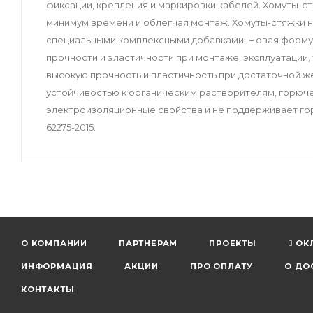
фиксации, крепления и маркировки кабелей. Хомуты-с
минимум времени и облегчая монтаж. Хомуты-стяжки 
специальными комплексными добавками. Новая формул
прочности и эластичности при монтаже, эксплуатации,
высокую прочность и пластичность при достаточной ж
устойчивостью к органическим растворителям, горюч
электроизоляционные свойства и не поддерживает го
62275-2015.
О КОМПАНИИ
ПАРТНЕРАМ
ПРОЕКТЫ
ОК
ИНФОРМАЦИЯ
АКЦИИ
ПРО ОПЛАТУ
О ДО
КОНТАКТЫ