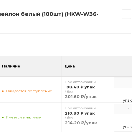
нейлон белый (100шт) (HKW-W36-
Наличие
Цена
При авторизации:
198.40 ₽
упак
Ожидается поступление
/ без:
201.60 ₽
/упак
упак
При авторизации:
210.80 ₽
упак
Имеется в наличии
/ без:
214.20 ₽
/упак
упак