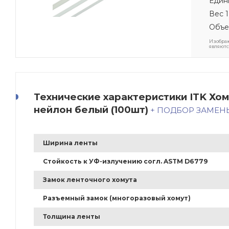
Един
Вес 1
Объе
Изображ
являютс
Технические характеристики ITK Хом
нейлон белый (100шт)
+ ПОДБОР ЗАМЕ
Ширина ленты
Стойкость к УФ-излучению согл. ASTM D6779
Замок ленточного хомута
Разъемный замок (многоразовый хомут)
Толщина ленты