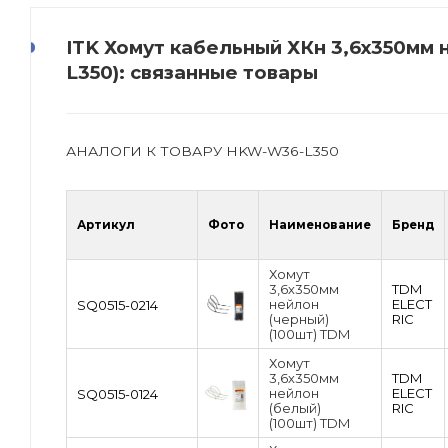
ITK Хомут кабельный ХКн 3,6х350мм 
L350): связанные товары
АНАЛОГИ К ТОВАРУ HKW-W36-L350
Артикул
Фото
Наименование
Бренд
Хомут
3,6х350мм
TDM
нейлон
ЕLECT
SQ0515-0214
(черный)
RIC
(100шт) TDM
Хомут
3,6х350мм
TDM
нейлон
ЕLECT
SQ0515-0124
(белый)
RIC
(100шт) TDM