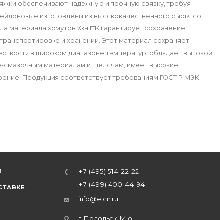
тяжки обеспечивают надежную и прочную связку, требуя
нейлоновые изготовлены из высококачественного сырья со
а материала хомутов Хкн ITK гарантирует сохранение
 транспортировке и хранении. Этот материал сохраняет
есткости в широком диапазоне температур, обладает высокой
е-смазочным материалам и щелочам, имеет высокие
рение. Продукция соответствует требованиям ГОСТ Р МЭК
Л
+7 (495) 514-22-22
+7 (499) 400-44-94
СТАВКЕ
info@elcn.ru
г. Подольск, М.о.,