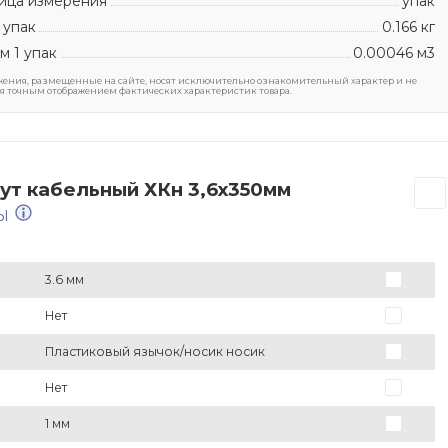
ица измерения
упак
 упак
0.166 кг
м 1 упак
0.00046 м3
ения, размещенные на сайте, носят исключительно ознакомительный характер и не
я точным отображением фактических характеристик товара.
ут кабельный ХКн 3,6х350мм
НЫ
3.6 мм
Нет
Пластиковый язычок/носик носик
Нет
1 мм