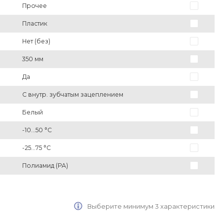
Прочее
Пластик
Нет (без)
350 мм
Да
С внутр. зубчатым зацеплением
Белый
-10...50 °C
-25...75 °C
Полиамид (PA)
Выберите минимум 3 характеристики