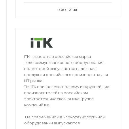
О ДОСТАВКЕ
ITK – известная российская марка
телекоммуникационного оборудования,
под которой выпускается надежная
продукция российского производства для
ИТ рынка.
ТМ ITK принадлежит одному из крупнейших
производителей на российском
электротехническом рынке Группе
компаний IEK.
На современном высокотехнологичном
оборудовании выпускаются: