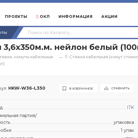
ПРОЕКТЫ
ОКЛ
ИНФОРМАЦИЯ
АКЦИИ
ОРЫ
 3,6х350м.м. нейлон белый (100
тяжки, хомуты кабельные
Стяжка кабельная (хомут стяжн
—
шт)
ул:
HKW-W36-L350
СРАВНИТЬ
В ИЗБРАННОЕ
д
ITK
мальная партия/
ность
упаковка
робке
1 упак