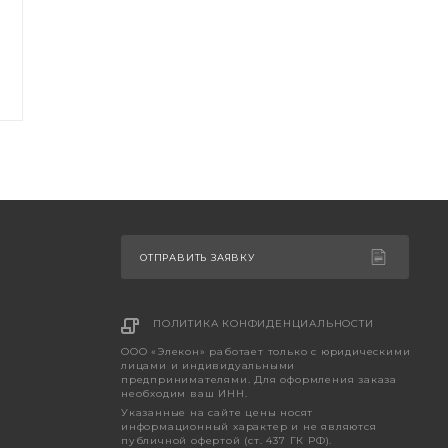
ОТПРАВИТЬ ЗАЯВКУ
ПОЛИТИКА КОНФИДЕНЦИАЛЬНОСТИ
ООО «Элекон» работает только с юридическими
лицами и индивидуальными
предпринимателями. Для оформления заказа
необходим ваш ИНН.
Указанные на сайте цены носят
информационный характер и не являются
публичной офертой (ст. 437 ГК РФ).