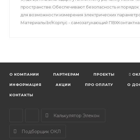
пространстве.Обеспечивают безопасность и порядок
для возможности измерения электрических параметров
Материалы:br/Корпус - самозатухающий ПВХКонтактная 
О КОМПАНИИ
ПАРТНЕРАМ
ПРОЕКТЫ
ОК
ИНФОРМАЦИЯ
АКЦИИ
ПРО ОПЛАТУ
О ДО
КОНТАКТЫ
Калькулятор Элекон
Подборщик ОКЛ