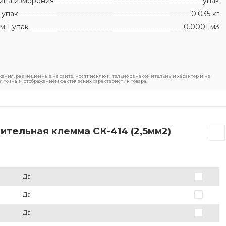
ица измерения
упак
 упак
0.035 кг
м 1 упак
0.0001 м3
ения, размещенные на сайте, носят исключительно ознакомительный характер и не
я точным отображением фактических характеристик товара.
ительная клемма СК-414 (2,5мм2)
Да
Да
Да