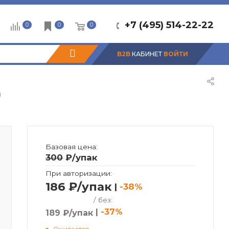
+7 (495) 514-22-22
0
0
0
B2B
КАБИНЕТ
ВОЙТИ
)
Базовая цена:
300
₽
/упак
При авторизации:
186 ₽/упак
|
-38%
/ без:
|
-37%
189 ₽/упак
Ожидается