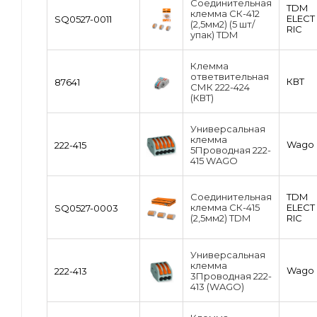
Соединительная
TDM
клемма СК-412
ЕLECT
SQ0527-0011
(2,5мм2) (5 шт/
RIC
упак) TDM
Клемма
ответвительная
КВТ
87641
СМК 222-424
(КВТ)
Универсальная
клемма
Wago
222-415
5Проводная 222-
415 WAGO
Соединительная
TDM
клемма СК-415
ЕLECT
SQ0527-0003
(2,5мм2) TDM
RIC
Универсальная
клемма
Wago
222-413
3Проводная 222-
413 (WAGO)