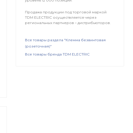
уровень 12 000 позиций.
Продажа продукции под торговой маркой
TDM ЕLECTRIC осуществляется через
региональных партнеров – дистрибьюторов.
Все товары раздела "Клемма безвинтовая
(розеточная)"
Все товары бренда TDM ЕLECTRIC