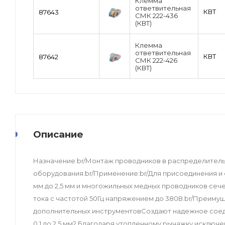
Клемма
ответвительная
КВТ
87643
СМК 222-436
(КВТ)
Клемма
ответвительная
КВТ
87642
СМК 222-426
(КВТ)
Описание
Назначение:br/Монтаж проводников в распределитель
оборудования.br/Применение:br/Для присоединения и 
мм до 2,5 мм и многожильных медных проводников сече
тока с частотой 50Гц напряжением до 380В.br/Преиму
дополнительных инструментовСоздают надежное соед
0,1 до 2,5 мм2.Благодаря утопленному рычажку исключ