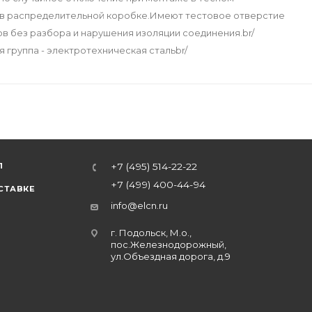
 в распределительной коробке.Имеют тестовое отверстие
 без разбора и нарушения изоляции соединения.br/
группа - электротехническая стальbr/
Л
+7 (495) 514-22-22
+7 (499) 400-44-94
СТАВКЕ
info@elcn.ru
г. Подольск, М.о.,
пос.Железнодорожный,
ул.Объездная дорога, д.9