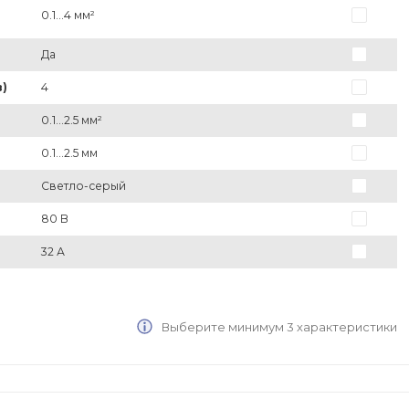
0.1...4 мм²
Да
)
4
0.1...2.5 мм²
0.1...2.5 мм
Светло-серый
80 В
32 А
Выберите минимум 3 характеристики