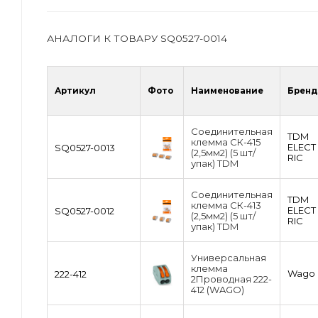
АНАЛОГИ К ТОВАРУ SQ0527-0014
Артикул
Фото
Наименование
Бренд
Соединительная
TDM
клемма СК-415
ЕLECT
SQ0527-0013
(2,5мм2) (5 шт/
RIC
упак) TDM
Соединительная
TDM
клемма СК-413
ЕLECT
SQ0527-0012
(2,5мм2) (5 шт/
RIC
упак) TDM
Универсальная
клемма
Wago
222-412
2Проводная 222-
412 (WAGO)