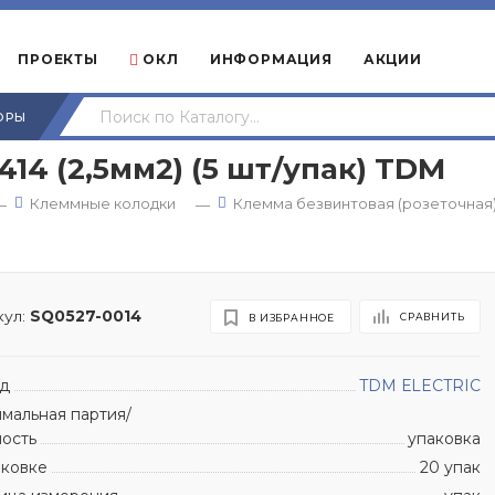
ПРОЕКТЫ
ОКЛ
ИНФОРМАЦИЯ
АКЦИИ
ОРЫ
14 (2,5мм2) (5 шт/упак) TDM
Клеммные колодки
Клемма безвинтовая (розеточная
—
—
M
ул:
SQ0527-0014
СРАВНИТЬ
В ИЗБРАННОЕ
д
TDM ЕLECTRIC
мальная партия/
ность
упаковка
аковке
20 упак