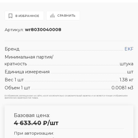
СРАВНИТЬ
В ИЗБРАННОЕ
Артикул:
wr8030040008
Бренд
EKF
Минимальная партия/
кратность
штука
Единица измерения
шт
Вес 1 шт
1.38 кг
Объем 1 шт
0.0081 м3
Изображения, размещенные на сайте, носят исключительно ознакомительный характер и не являются точным отображением
фактических характеристик товара.
Базовая цена:
4 633.40
₽
/шт
При авторизации: