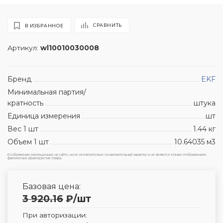
СРАВНИТЬ
В ИЗБРАННОЕ
Артикул:
wl10010030008
Бренд
EKF
Минимальная партия/
кратность
штука
Единица измерения
шт
Вес 1 шт
1.44 кг
Объем 1 шт
10.64035 м3
Изображения, размещенные на сайте, носят исключительно ознакомительный характер и не являются точным отображением
фактических характеристик товара.
Базовая цена:
3 920.16
₽
/шт
При авторизации: