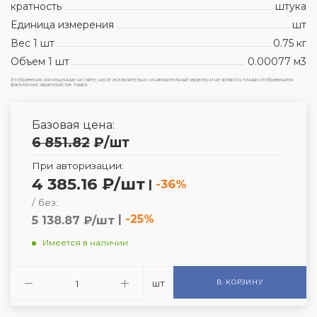
кратность
штука
Единица измерения
шт
Вес 1 шт
0.75 кг
Объем 1 шт
0.00077 м3
Изображения, размещенные на сайте, носят исключительно ознакомительный характер и не являются точным отображением
фактических характеристик товара.
Базовая цена:
6 851.82
₽
/шт
При авторизации:
4 385.16 ₽/шт
|
-36%
/ без:
|
-25%
5 138.87 ₽/шт
Имеется в наличии
шт
В КОРЗИНУ